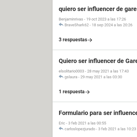
quiero ser influencer de gare
Benjaminrivas
-
19 oct 2023 a las 17:26
BraveShark62
-
18 sep 2024 a las 20:26
3 respuestas
Quiero ser influencer de Gar
elsolitario0003
-
28 may 2021 a las 17:43
gslaura
-
29 may 2021 a las 03:30
1 respuesta
Formulario para ser influenc
Eric
-
3 feb 2021 a las 00:55
carloslopezjurado
-
3 feb 2021 a las 10:23