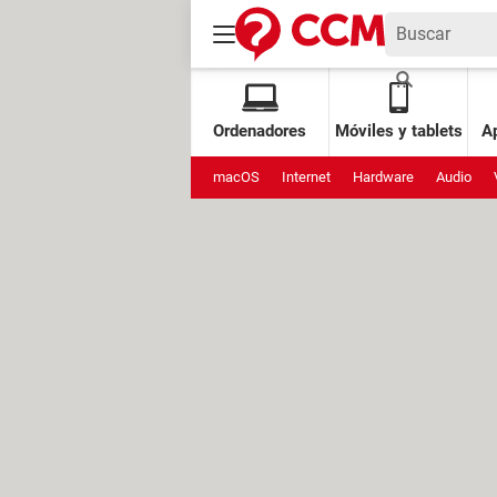
Ordenadores
Móviles y tablets
Ap
macOS
Internet
Hardware
Audio