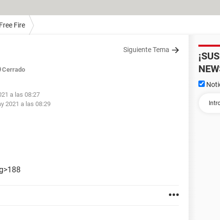
Free Fire
Siguiente Tema
¡SU
NEW
Cerrado
Noti
21 a las 08:27
y 2021 a las 08:29
ig>188