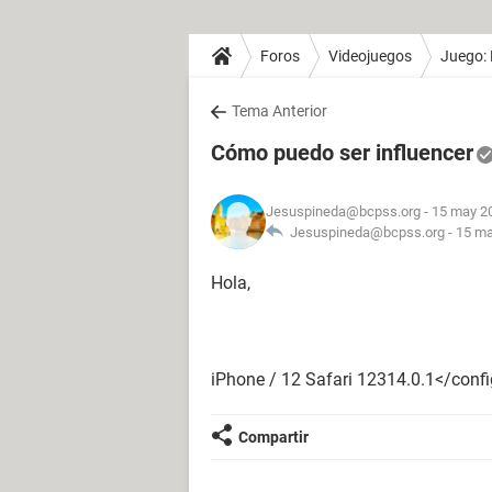
Foros
Videojuegos
Juego: 
Tema Anterior
Cómo puedo ser influencer
Jesuspineda@bcpss.org
- 15 may 20
Jesuspineda@bcpss.org -
15 ma
Hola,
iPhone / 12 Safari 12314.0.1</conf
Compartir