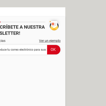
SCRÍBETE A NUESTRA
SLETTER!
cias
Ver un ejemplo