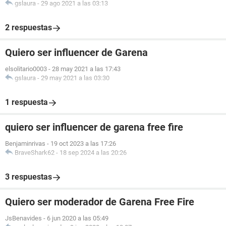
gslaura
-
29 ago 2021 a las 03:13
2 respuestas
Quiero ser influencer de Garena
elsolitario0003
-
28 may 2021 a las 17:43
gslaura
-
29 may 2021 a las 03:30
1 respuesta
quiero ser influencer de garena free fire
Benjaminrivas
-
19 oct 2023 a las 17:26
BraveShark62
-
18 sep 2024 a las 20:26
3 respuestas
Quiero ser moderador de Garena Free Fire
JsBenavides
-
6 jun 2020 a las 05:49