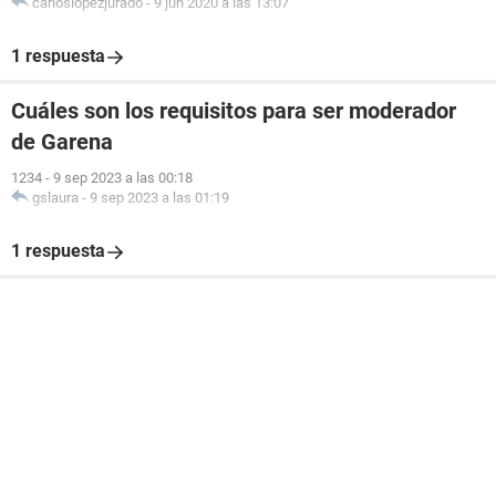
carloslopezjurado
-
9 jun 2020 a las 13:07
1 respuesta
Cuáles son los requisitos para ser moderador
de Garena
1234
-
9 sep 2023 a las 00:18
gslaura
-
9 sep 2023 a las 01:19
1 respuesta