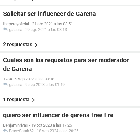
Solicitar ser influencer de Garena
thepercyoficial
-
21 abr 2021 a las 03:51
gslaura
-
29 ago 2021 a las 03:13
2 respuestas
Cuáles son los requisitos para ser moderador
de Garena
1234
-
9 sep 2023 a las 00:18
gslaura
-
9 sep 2023 a las 01:19
1 respuesta
quiero ser influencer de garena free fire
Benjaminrivas
-
19 oct 2023 a las 17:26
BraveShark62
-
18 sep 2024 a las 20:26