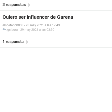
3 respuestas
Quiero ser influencer de Garena
elsolitario0003
-
28 may 2021 a las 17:43
gslaura
-
29 may 2021 a las 03:30
1 respuesta