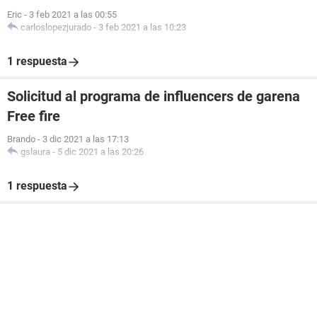
Eric
-
3 feb 2021 a las 00:55
carloslopezjurado
-
3 feb 2021 a las 10:23
1 respuesta
Solicitud al programa de influencers de garena
Free fire
Brando
-
3 dic 2021 a las 17:13
gslaura
-
5 dic 2021 a las 20:26
1 respuesta