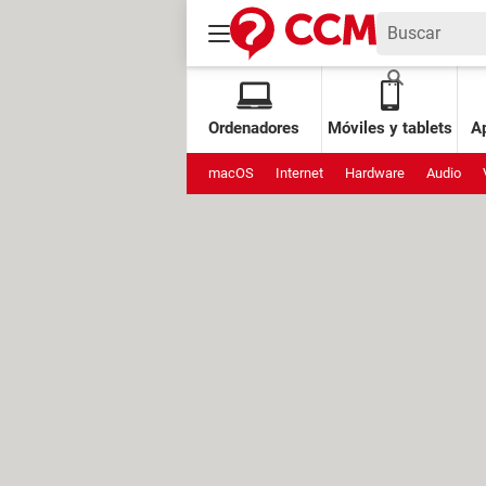
Ordenadores
Móviles y tablets
Ap
macOS
Internet
Hardware
Audio