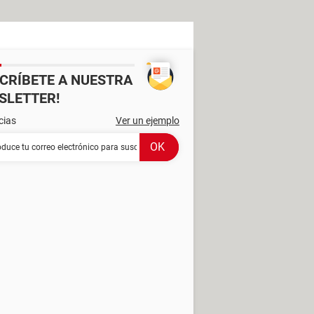
SCRÍBETE A NUESTRA
SLETTER!
cias
Ver un ejemplo