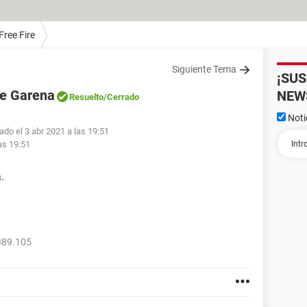
Free Fire
Siguiente Tema
¡SU
de Garena
NEW
Resuelto
/Cerrado
Noti
ado el 3 abr 2021 a las 19:51
as 19:51
.
389.105