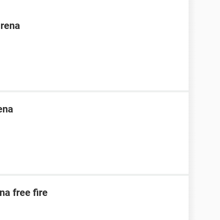
arena
ena
na free fire