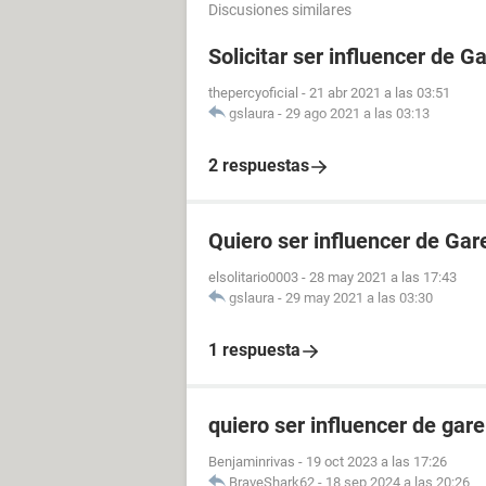
Discusiones similares
Solicitar ser influencer de G
thepercyoficial
-
21 abr 2021 a las 03:51
gslaura
-
29 ago 2021 a las 03:13
2 respuestas
Quiero ser influencer de Gar
elsolitario0003
-
28 may 2021 a las 17:43
gslaura
-
29 may 2021 a las 03:30
1 respuesta
quiero ser influencer de gare
Benjaminrivas
-
19 oct 2023 a las 17:26
BraveShark62
-
18 sep 2024 a las 20:26