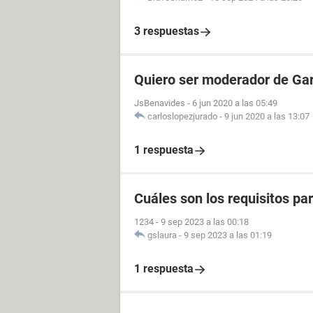
3 respuestas
Quiero ser moderador de Gar
JsBenavides
-
6 jun 2020 a las 05:49
carloslopezjurado
-
9 jun 2020 a las 13:07
1 respuesta
Cuáles son los requisitos p
1234
-
9 sep 2023 a las 00:18
gslaura
-
9 sep 2023 a las 01:19
1 respuesta