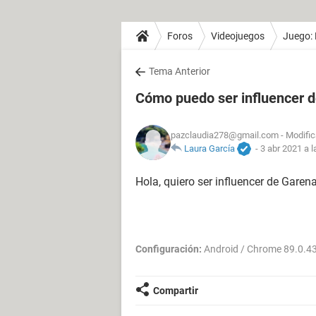
Foros
Videojuegos
Juego: 
Tema Anterior
Cómo puedo ser influencer 
pazclaudia278@gmail.com
- Modific
Laura García
-
3 abr 2021 a l
Hola, quiero ser influencer de Garena
Configuración:
Android / Chrome 89.0.4
Compartir