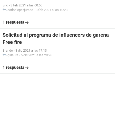
Eric
-
3 feb 2021 a las 00:55
carloslopezjurado
-
3 feb 2021 a las 10:23
1 respuesta
Solicitud al programa de influencers de garena
Free fire
Brando
-
3 dic 2021 a las 17:13
gslaura
-
5 dic 2021 a las 20:26
1 respuesta