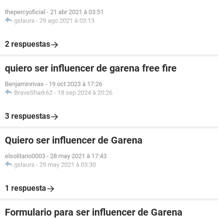
thepercyoficial
-
21 abr 2021 à 03:51
gslaura
-
29 ago 2021 à 03:13
2 respuestas
quiero ser influencer de garena free fire
Benjaminrivas
-
19 oct 2023 à 17:26
BraveShark62
-
18 sep 2024 à 20:26
3 respuestas
Quiero ser influencer de Garena
elsolitario0003
-
28 may 2021 à 17:43
gslaura
-
29 may 2021 à 03:30
1 respuesta
Formulario para ser influencer de Garena