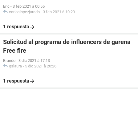
Eric
-
3 feb 2021 à 00:55
carloslopezjurado
-
3 feb 2021 à 10:23
1 respuesta
Solicitud al programa de influencers de garena
Free fire
Brando
-
3 dic 2021 à 17:13
gslaura
-
5 dic 2021 à 20:26
1 respuesta