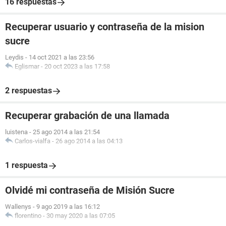
16 respuestas
Recuperar usuario y contraseña de la mision
sucre
Leydis
-
14 oct 2021 a las 23:56
Eglismar
-
20 oct 2023 a las 17:58
2 respuestas
Recuperar grabación de una llamada
luistena
-
25 ago 2014 a las 21:54
Carlos-vialfa
-
26 ago 2014 a las 04:13
1 respuesta
Olvidé mi contraseña de Misión Sucre
Wallenys
-
9 ago 2019 a las 16:12
florentino
-
30 may 2020 a las 07:05