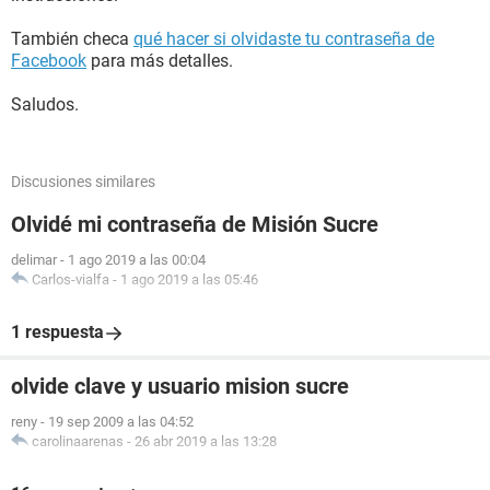
También checa
qué hacer si olvidaste tu contraseña de
Facebook
para más detalles.
Saludos.
Discusiones similares
Olvidé mi contraseña de Misión Sucre
delimar
-
1 ago 2019 a las 00:04
Carlos-vialfa
-
1 ago 2019 a las 05:46
1 respuesta
olvide clave y usuario mision sucre
reny
-
19 sep 2009 a las 04:52
carolinaarenas
-
26 abr 2019 a las 13:28