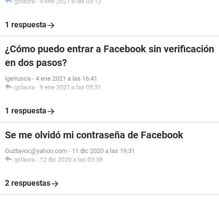
gslaura
-
9 ene 2021 a las 03:12
1 respuesta
¿Cómo puedo entrar a Facebook sin verificación
en dos pasos?
igerrusca
-
4 ene 2021 a las 16:41
gslaura
-
9 ene 2021 a las 05:31
1 respuesta
Se me olvidó mi contraseña de Facebook
Guztavoc@yahoo.com
-
11 dic 2020 a las 19:31
gslaura
-
12 dic 2020 a las 03:38
2 respuestas