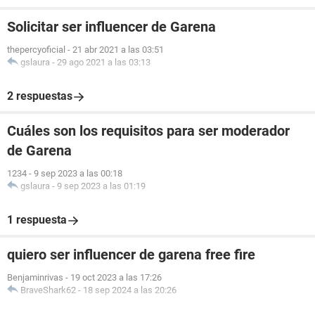
Solicitar ser influencer de Garena
thepercyoficial
-
21 abr 2021 a las 03:51
gslaura
-
29 ago 2021 a las 03:13
2 respuestas
Cuáles son los requisitos para ser moderador
de Garena
1234
-
9 sep 2023 a las 00:18
gslaura
-
9 sep 2023 a las 01:19
1 respuesta
quiero ser influencer de garena free fire
Benjaminrivas
-
19 oct 2023 a las 17:26
BraveShark62
-
18 sep 2024 a las 20:26