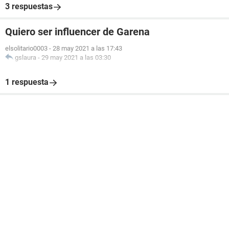
3 respuestas
Quiero ser influencer de Garena
elsolitario0003
-
28 may 2021 a las 17:43
gslaura
-
29 may 2021 a las 03:30
1 respuesta