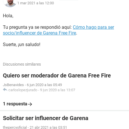
1 mar 2021 a las 12:00
Hola,
Tu pregunta ya se respondió aquí:
Cómo hago para ser
socio/influencer de Garena Free Fire
.
Suerte, ¡un saludo!
Discusiones similares
Quiero ser moderador de Garena Free Fire
JsBenavides
-
6 jun 2020 a las 05:49
carloslopezjurado
-
9 jun 2020 a las 13:07
1 respuesta
Solicitar ser influencer de Garena
thepercyoficial
-
21 abr 2021 a las 03:51