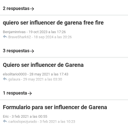
2 respuestas
quiero ser influencer de garena free fire
Benjaminrivas
-
19 oct 2023 a las 17:26
BraveShark62
-
18 sep 2024 a las 20:26
3 respuestas
Quiero ser influencer de Garena
elsolitario0003
-
28 may 2021 a las 17:43
gslaura
-
29 may 2021 a las 03:30
1 respuesta
Formulario para ser influencer de Garena
Eric
-
3 feb 2021 a las 00:55
carloslopezjurado
-
3 feb 2021 a las 10:23