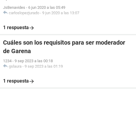
JsBenavides
-
6 jun 2020 a las 05:49
carloslopezjurado
-
9 jun 2020 a las 13:07
1 respuesta
Cuáles son los requisitos para ser moderador
de Garena
1234
-
9 sep 2023 a las 00:18
gslaura
-
9 sep 2023 a las 01:19
1 respuesta