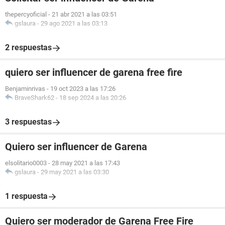
thepercyoficial
-
21 abr 2021 a las 03:51
gslaura
-
29 ago 2021 a las 03:13
2 respuestas
quiero ser influencer de garena free fire
Benjaminrivas
-
19 oct 2023 a las 17:26
BraveShark62
-
18 sep 2024 a las 20:26
3 respuestas
Quiero ser influencer de Garena
elsolitario0003
-
28 may 2021 a las 17:43
gslaura
-
29 may 2021 a las 03:30
1 respuesta
Quiero ser moderador de Garena Free Fire