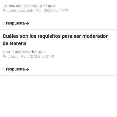
JsBenavides
-
6 jun 2020 a las 05:49
carloslopezjurado
-
9 jun 2020 a las 13:07
1 respuesta
Cuáles son los requisitos para ser moderador
de Garena
1234
-
9 sep 2023 a las 00:18
gslaura
-
9 sep 2023 a las 01:19
1 respuesta