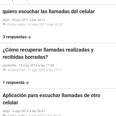
quiero escuchar las llamadas del celular
yeyo
-
28 jun 2011 a las 04:21
Dulce rivera
-
16 may 2017 a las 22:32
3 respuestas
¿Cómo recuperar llamadas realizadas y
recibidas borradas?
panterilla
-
13 may 2014 a las 17:38
AndreaCCM
-
11 ago 2020 a las 17:11
1 respuesta
Aplicación para escuchar llamadas de otro
celular
velyz
-
4 ago 2015 a las 00:47
Carlos-vialfa
-
4 ago 2015 a las 03:14