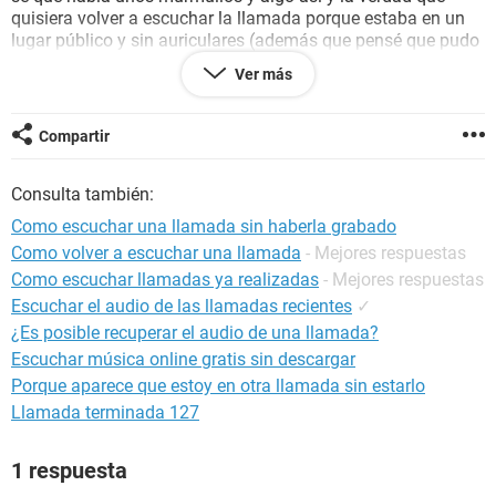
quisiera volver a escuchar la llamada porque estaba en un
lugar público y sin auriculares (además que pensé que pudo
ser una amiga, pero me alteré cuando recordé que nunca le
Ver más
pasé ese número).
¿Hay alguna forma de volver a escuchar la llamada?
Compartir
PD: Quizá suena raro lo de tener un número casi
Consulta también:
desconocido totalmente. Esto es porque necesitaba cargar
crédito en mi celular y me habían dado de baja la línea por
Como escuchar una llamada sin haberla grabado
no cargar crédito por un año (no sé si maldecir o agradecer
Como volver a escuchar una llamada
- Mejores respuestas
al WiFi que me mantuvo), por lo que uso un número para
Como escuchar llamadas ya realizadas
- Mejores respuestas
WhatsApp (no quería perder los chats cambiando el número)
y uno con el cual cargo crédito.
Escuchar el audio de las llamadas recientes
✓
¿Es posible recuperar el audio de una llamada?
Escuchar música online gratis sin descargar
Porque aparece que estoy en otra llamada sin estarlo
Llamada terminada 127
1 respuesta