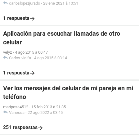
carloslopezjurado
-
28 ene 2021 à 10:51
1 respuesta
Aplicación para escuchar llamadas de otro
celular
velyz
-
4 ago 2015 à 00:47
Carlos-vialfa
-
4 ago 2015 à 03:14
1 respuesta
Ver los mensajes del celular de mi pareja en mi
teléfono
mariposa4512
-
15 feb 2013 à 21:35
Vanessa
-
22 ago 2022 à 03:45
251 respuestas