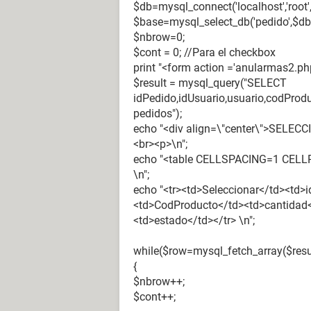
$db=mysql_connect('localhost','root','
$base=mysql_select_db('pedido',$db)
$nbrow=0;
$cont = 0; //Para el checkbox
print "<form action ='anularmas2.ph
$result = mysql_query("SELECT
idPedido,idUsuario,usuario,codProd
pedidos");
echo "<div align=\"center\">SELE
<br><p>\n";
echo "<table CELLSPACING=1 CELLPA
\n";
echo "<tr><td>Seleccionar</td><td>
<td>CodProducto</td><td>cantidad<
<td>estado</td></tr> \n";
while($row=mysql_fetch_array($resu
{
$nbrow++;
$cont++;