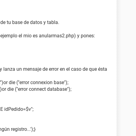
de tu base de datos y tabla.
 ejemplo el mio es anularmas2.php) y pones:
y lanza un mensaje de error en el caso de que ésta
')or die ("error connexion base");
or die ("error connect database");
 idPedido=$v";
ún registro...');}