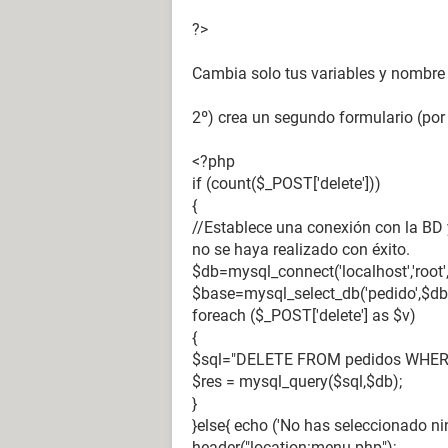
?>
Cambia solo tus variables y nombre 
2º) crea un segundo formulario (por
<?php
if (count($_POST['delete']))
{
//Establece una conexión con la BD 
no se haya realizado con éxito.
$db=mysql_connect('localhost','root','
$base=mysql_select_db('pedido',$db)
foreach ($_POST['delete'] as $v)
{
$sql="DELETE FROM pedidos WHERE
$res = mysql_query($sql,$db);
}
}else{ echo ('No has seleccionado ning
header("location:menu.php");