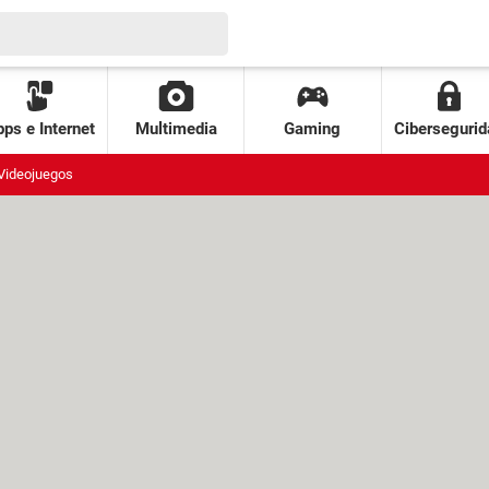
ps e Internet
Multimedia
Gaming
Cibersegurid
Videojuegos