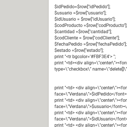
$idPedido=$row["idPedido"];
$usuario =$row["usuario"];
$idUsuario = $row["idUsuario"];
$codProducto =$row["codProducto"]
$cantidad =$row["cantidad"];
$codCliente = $row["codCliente"];
$fechaPedido =$row["fechaPedido"];
$estado =$row["estado"];
print "<tr bgcolor='#FBF3E4'> ";
print "<td><div align=\"center\"><f
type=\"checkbox\" name=\"delete[]\"
print "<td> <div align=\"center\"><f
face=\"Verdana\">$idPedido</font><
print "<td> <div align=\"center\"><f
face=\"Verdana\">$usuario</font></
print "<td> <div align=\"center\"><f
face=\"Verdana\">$idUsuario</font>
print "<td> <div align=\"center\"><f