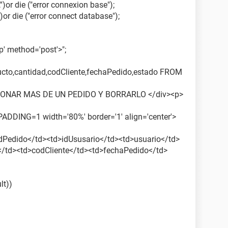
')or die ("error connexion base");
or die ("error connect database");
p' method='post'>";
ucto,cantidad,codCliente,fechaPedido,estado FROM
CCIONAR MAS DE UN PEDIDO Y BORRARLO </div><p>
DDING=1 width='80%' border='1' align='center'>
idPedido</td><td>idUsusario</td><td>usuario</td>
/td><td>codCliente</td><td>fechaPedido</td>
lt))