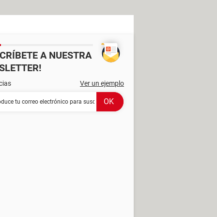
SCRÍBETE A NUESTRA
SLETTER!
cias
Ver un ejemplo