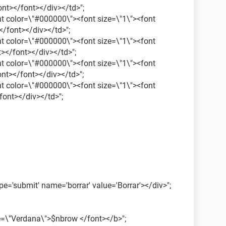
nt></font></div></td>";
ont color=\"#000000\"><font size=\"1\"><font
/font></div></td>";
ont color=\"#000000\"><font size=\"1\"><font
></font></div></td>";
ont color=\"#000000\"><font size=\"1\"><font
nt></font></div></td>";
ont color=\"#000000\"><font size=\"1\"><font
ont></div></td>";
ype='submit' name='borrar' value='Borrar'></div>";
ce=\"Verdana\">$nbrow </font></b>";