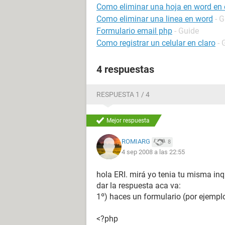
Como eliminar una hoja en word en e
Como eliminar una linea en word
- 
Formulario email php
- Guide
Como registrar un celular en claro
- 
4 respuestas
RESPUESTA 1 / 4
Mejor respuesta
ROMIARG
8
4 sep 2008 a las 22:55
hola ERI. mirá yo tenia tu misma in
dar la respuesta aca va:
1º) haces un formulario (por ejempl
<?php