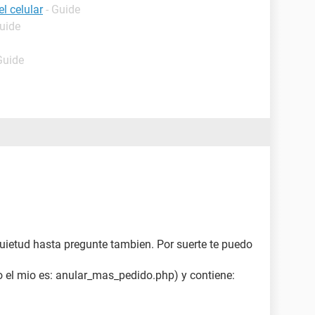
l celular
- Guide
Guide
Guide
quietud hasta pregunte tambien. Por suerte te puedo
o el mio es: anular_mas_pedido.php) y contiene: