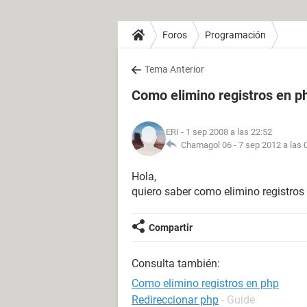
Foros
Programación
Tema Anterior
Como elimino registros en p
ERI
- 1 sep 2008 a las 22:52
Chamagol 06 -
7 sep 2012 a las 
Hola,
quiero saber como elimino registros 
Compartir
Consulta también:
Como elimino registros en php
Redireccionar php
- Guide