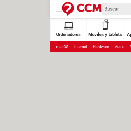
Ordenadores
Móviles y tablets
Ap
macOS
Internet
Hardware
Audio