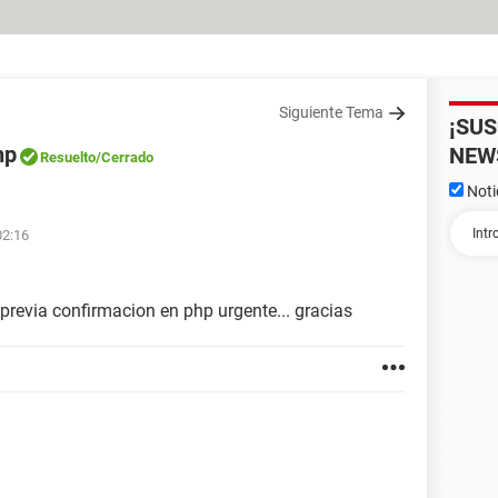
Siguiente Tema
¡SU
hp
NEW
Resuelto
/Cerrado
Noti
02:16
previa confirmacion en php urgente... gracias