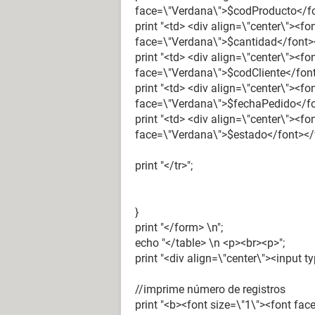
face=\"Verdana\">$codProducto</fo
print "<td> <div align=\"center\"><f
face=\"Verdana\">$cantidad</font><
print "<td> <div align=\"center\"><f
face=\"Verdana\">$codCliente</font
print "<td> <div align=\"center\"><f
face=\"Verdana\">$fechaPedido</fo
print "<td> <div align=\"center\"><f
face=\"Verdana\">$estado</font></f
print "</tr>";
}
print "</form> \n";
echo "</table> \n <p><br><p>";
print "<div align=\"center\"><input t
//imprime número de registros
print "<b><font size=\"1\"><font fa