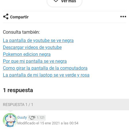
Ver más
como 3 segundos . Ayudenme por favor es que es para ver
un video de la escuela . Por cierto estoy en laptop con
cuenta de google
Compartir
Consulta también:
La pantalla de youtube se ve negra
Descargar videos de youtube
Pokemon edicion negra
Por que mi pantalla se ve negra
Como girar la pantalla de la computadora
La pantalla de mi laptop se ve verde y rosa
1 respuesta
RESPUESTA 1 / 1
Guuty
1.121
Modificado el 15 ene 2021 a las 00:54