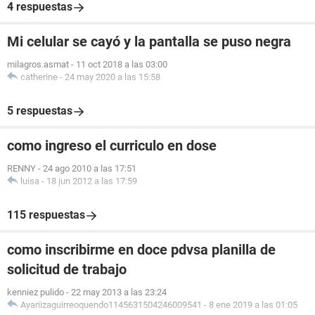
4 respuestas
Mi celular se cayó y la pantalla se puso negra
milagros.asmat
-
11 oct 2018 a las 03:00
catherine
-
24 may 2020 a las 15:58
5 respuestas
como ingreso el curriculo en dose
RENNY
-
24 ago 2010 a las 17:51
luisa
-
18 jun 2012 a las 17:59
115 respuestas
como inscribirme en doce pdvsa planilla de
solicitud de trabajo
kenniez pulido
-
22 may 2013 a las 23:24
Ayariizaguirreoquendo1145631504246009541
-
8 ene 2019 a las 01:05