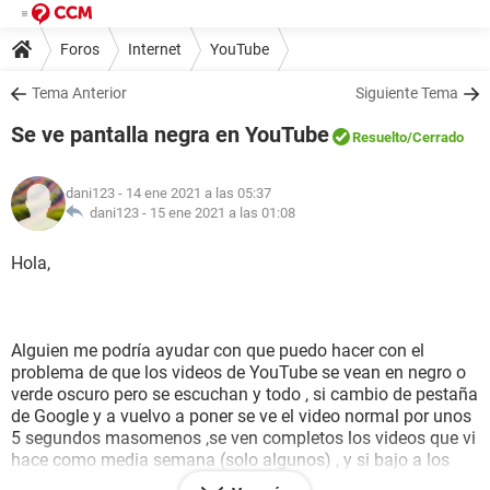
Foros
Internet
YouTube
Tema Anterior
Siguiente Tema
Se ve pantalla negra en YouTube
Resuelto
/Cerrado
dani123
- 14 ene 2021 a las 05:37
dani123 -
15 ene 2021 a las 01:08
Hola,
Alguien me podría ayudar con que puedo hacer con el
problema de que los videos de YouTube se vean en negro o
verde oscuro pero se escuchan y todo , si cambio de pestaña
de Google y a vuelvo a poner se ve el video normal por unos
5 segundos masomenos ,se ven completos los videos que vi
hace como media semana (solo algunos) , y si bajo a los
comentarios y vuelvo a al video se ve un poco no mucho