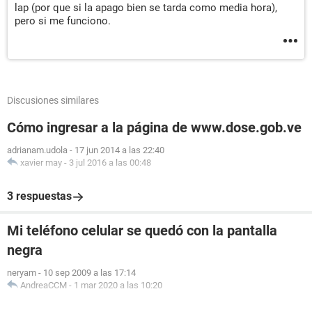
lap (por que si la apago bien se tarda como media hora),
pero si me funciono.
Discusiones similares
Cómo ingresar a la página de www.dose.gob.ve
adrianam.udola
-
17 jun 2014 a las 22:40
xavier may
-
3 jul 2016 a las 00:48
3 respuestas
Mi teléfono celular se quedó con la pantalla
negra
neryam
-
10 sep 2009 a las 17:14
AndreaCCM
-
1 mar 2020 a las 10:20