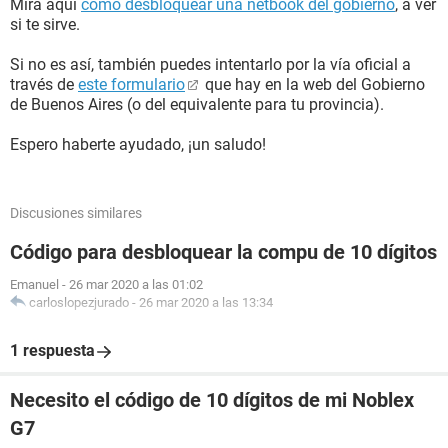
Mira aquí
cómo desbloquear una netbook del gobierno
, a ver
si te sirve.
Si no es así, también puedes intentarlo por la vía oficial a
través de
este formulario
que hay en la web del Gobierno
de Buenos Aires (o del equivalente para tu provincia).
Espero haberte ayudado, ¡un saludo!
Discusiones similares
Código para desbloquear la compu de 10 dígitos
Emanuel
-
26 mar 2020 a las 01:02
carloslopezjurado
-
26 mar 2020 a las 13:34
1 respuesta
Necesito el código de 10 dígitos de mi Noblex
G7