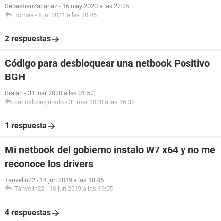
SebastianZacariaz
-
16 may 2020 a las 22:25
Tomaa
-
8 jul 2021 a las 20:45
2 respuestas
Código para desbloquear una netbook Positivo
BGH
Braian
-
31 mar 2020 a las 01:52
carloslopezjurado
-
31 mar 2020 a las 16:33
1 respuesta
Mi netbook del gobierno instalo W7 x64 y no me
reconoce los drivers
Tanvelin22
-
14 jun 2019 a las 18:45
Tanvelin22
-
16 jun 2019 a las 19:05
4 respuestas