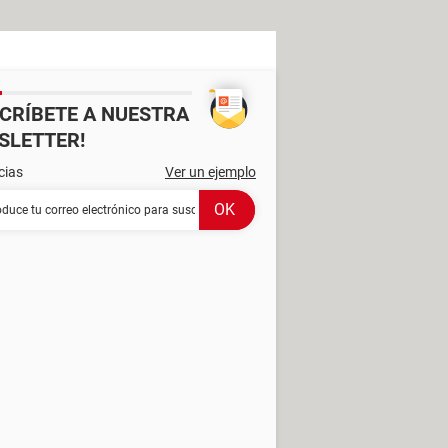
SCRÍBETE A NUESTRA
SLETTER!
cias
Ver un ejemplo