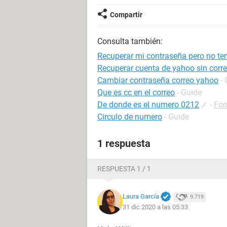
Compartir
Consulta también:
Recuperar mi contraseña pero no te
Recuperar cuenta de yahoo sin correo
Cambiar contraseña correo yahoo
-
Que es cc en el correo
- Guide
De donde es el numero 0212
✓
-
For
Circulo de numero
- Guide
1 respuesta
RESPUESTA 1 / 1
Laura García
9.719
31 dic 2020 a las 05:33