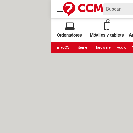
Ordenadores
Móviles y tablets
Ap
macOS
Internet
Hardware
Audio