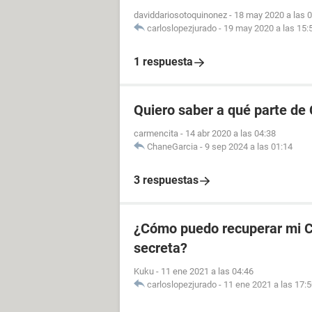
daviddariosotoquinonez
-
18 may 2020 a las 
carloslopezjurado
-
19 may 2020 a las 15:
1 respuesta
Quiero saber a qué parte de
carmencita
-
14 abr 2020 a las 04:38
ChaneGarcia
-
9 sep 2024 a las 01:14
3 respuestas
¿Cómo puedo recuperar mi CU
secreta?
Kuku
-
11 ene 2021 a las 04:46
carloslopezjurado
-
11 ene 2021 a las 17: