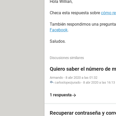
Hola Willian,
Checa esta respuesta sobre
cómo re
También respondimos una pregunta
Facebook
.
Saludos.
Discusiones similares
Quiero saber el número de m
Armando
-
8 abr 2020 a las 01:32
carloslopezjurado
-
8 abr 2020 a las 16:13
1 respuesta
Recuperar contraseña y cor