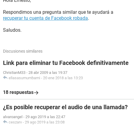
Hola Ernesto,
Respondimos una pregunta similar que te ayudará a
recuperar tu cuenta de Facebook robada
.
Saludos.
Discusiones similares
Link para eliminar tu Facebook definitivamente
ChristianM33
-
28 abr 2009 a las 19:37
eliasasumumbami
-
20 ene 2018 a las 13:23
18 respuestas
¿Es posible recuperar el audio de una llamada?
alvaroangel
-
29 ago 2019 a las 22:47
ceszarv
-
29 ago 2019 a las 23:08