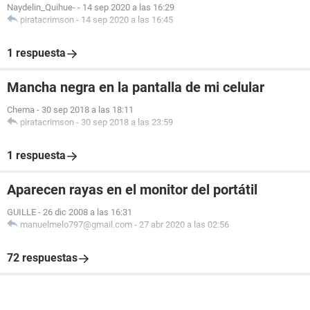
Naydelin_Quihue-
-
14 sep 2020 a las 16:29
piratacrimson
-
14 sep 2020 a las 16:45
1 respuesta
Mancha negra en la pantalla de mi celular
Chema
-
30 sep 2018 a las 18:11
piratacrimson
-
30 sep 2018 a las 23:59
1 respuesta
Aparecen rayas en el monitor del portátil
GUILLE
-
26 dic 2008 a las 16:31
manuelmelo797@gmail.com
-
27 abr 2020 a las 02:56
72 respuestas