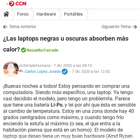
Foros
Hardware
Portátiles
Tema Anterior
Siguiente Tema
¿Las laptops negras u oscuras absorben más
calor?
Resuelto
/Cerrado
UnSimpleHumano
- 7 dic 2020 a las 04:10
Carlos López Jurado
-
7 dic 2020 a las 12:42
¡Buenas noches a todos! Estoy pensando en comprar una
computadora. Siendo más específico, una laptop. Ya tengo
casi decidido el modelo, pero tengo un problemita. Parece
que tiene una batería
Li-Po
, y leí por ahí que ésta es sensible
al cambio de temperatura. Estoy en una zona donde hay 40
grados centígrados como máximo, y cuando tengo frío
enciendo la estufa al máximo (o sea, el que entra a la
habitación piensa que está en un horno). El modelo de
laptop que deseo tiene un muy buen hardware (Amd Ryzen