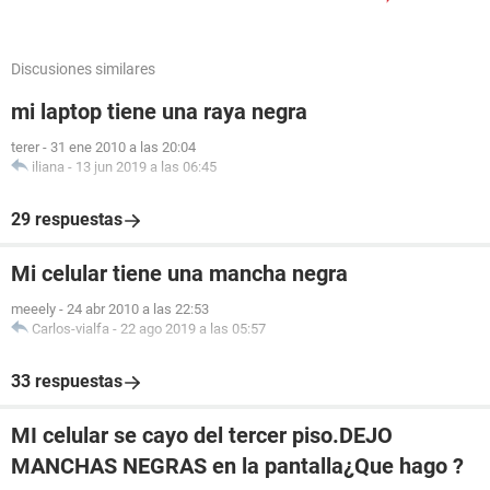
Discusiones similares
mi laptop tiene una raya negra
terer
-
31 ene 2010 a las 20:04
iliana
-
13 jun 2019 a las 06:45
29 respuestas
Mi celular tiene una mancha negra
meeely
-
24 abr 2010 a las 22:53
Carlos-vialfa
-
22 ago 2019 a las 05:57
33 respuestas
MI celular se cayo del tercer piso.DEJO
MANCHAS NEGRAS en la pantalla¿Que hago ?