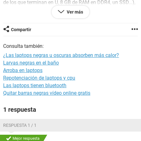
de los que terminan en U, 8 GB de RAM en DDR4, un SSD...),
pero lo venden en
azul oscuro o negro
, y quisiera saber...
Ver más
¿Podría quemarse o pasarle algo a la batería en estas
condiciones? Muchas gracias, y saludos cordiales.
Compartir
Consulta también:
¿Las laptops negras u oscuras absorben más calor?
Larvas negras en el baño
Arroba en laptops
Repotenciación de laptops y cpu
Las laptops tienen bluetooth
Quitar barras negras vídeo online gratis
1 respuesta
RESPUESTA 1 / 1
Mejor respuesta