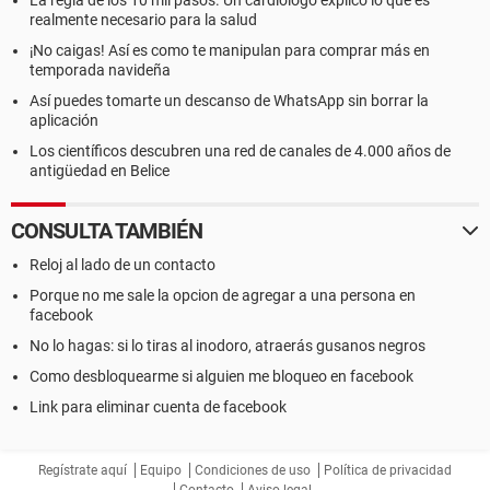
La regla de los 10 mil pasos. Un cardiólogo explicó lo que es
realmente necesario para la salud
¡No caigas! Así es como te manipulan para comprar más en
temporada navideña
Así puedes tomarte un descanso de WhatsApp sin borrar la
aplicación
Los científicos descubren una red de canales de 4.000 años de
antigüedad en Belice
CONSULTA TAMBIÉN
Reloj al lado de un contacto
Porque no me sale la opcion de agregar a una persona en
facebook
No lo hagas: si lo tiras al inodoro, atraerás gusanos negros
Como desbloquearme si alguien me bloqueo en facebook
Link para eliminar cuenta de facebook
Regístrate aquí
Equipo
Condiciones de uso
Política de privacidad