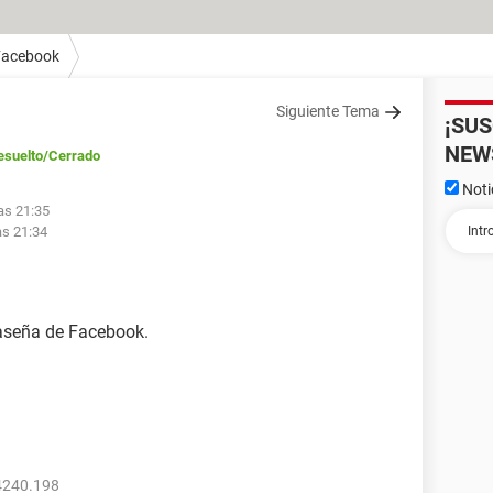
Facebook
Siguiente Tema
¡SU
NEW
esuelto
/Cerrado
Noti
las 21:35
as 21:34
aseña de Facebook.
4240.198