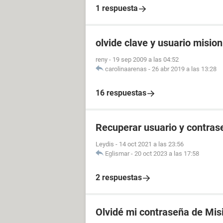
1 respuesta
olvide clave y usuario misio
reny
-
19 sep 2009 a las 04:52
carolinaarenas
-
26 abr 2019 a las 13:28
16 respuestas
Recuperar usuario y contras
Leydis
-
14 oct 2021 a las 23:56
Eglismar
-
20 oct 2023 a las 17:58
2 respuestas
Olvidé mi contraseña de Mis