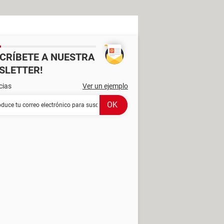
SCRÍBETE A NUESTRA
SLETTER!
cias
Ver un ejemplo