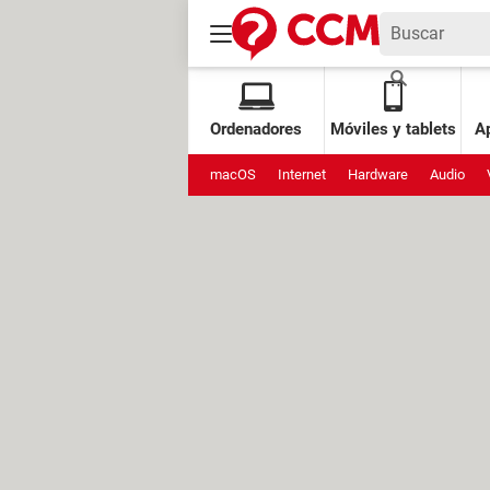
Ordenadores
Móviles y tablets
Ap
macOS
Internet
Hardware
Audio