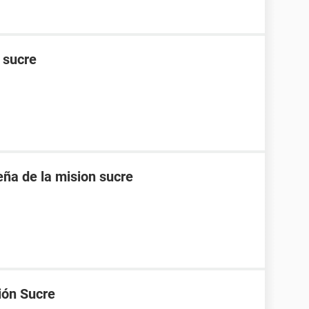
n sucre
eña de la mision sucre
ión Sucre