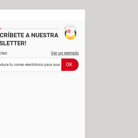
SCRÍBETE A NUESTRA
SLETTER!
cias
Ver un ejemplo