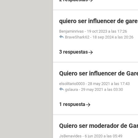
quiero ser influencer de gare
Benjaminrivas
-
19 oct 2023 a las 17:26
BraveShark62
-
18 sep 2024 a las 20:26
3 respuestas
Quiero ser influencer de Gar
elsolitario0003
-
28 may 2021 a las 17:43
gslaura
-
29 may 2021 a las 03:30
1 respuesta
Quiero ser moderador de Gar
JsBenavides
-
6 jun 2020 a las 05:49