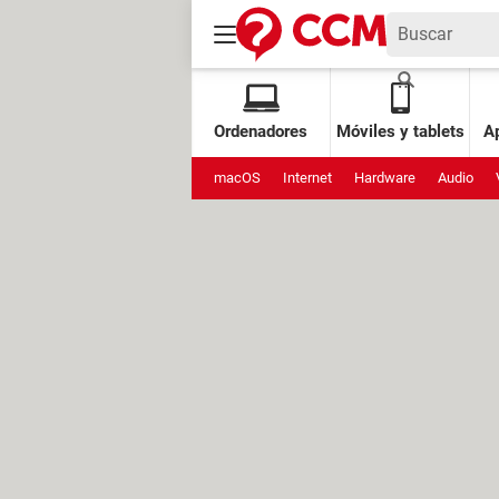
Ordenadores
Móviles y tablets
Ap
macOS
Internet
Hardware
Audio