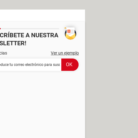
SCRÍBETE A NUESTRA
SLETTER!
cias
Ver un ejemplo