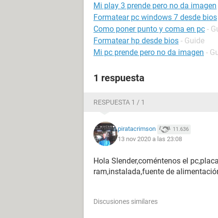
Mi play 3 prende pero no da imagen
Formatear pc windows 7 desde bios
Como poner punto y coma en pc
- G
Formatear hp desde bios
- Guide
Mi pc prende pero no da imagen
- G
1 respuesta
RESPUESTA 1 / 1
piratacrimson
11.636
13 nov 2020 a las 23:08
Hola Slender,coméntenos el pc,plac
ram,instalada,fuente de alimentaci
Discusiones similares