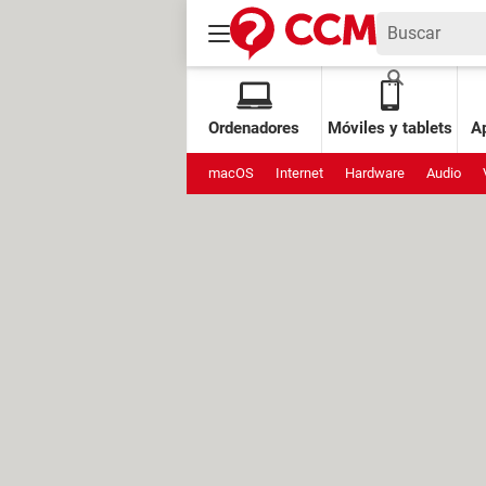
Ordenadores
Móviles y tablets
Ap
macOS
Internet
Hardware
Audio