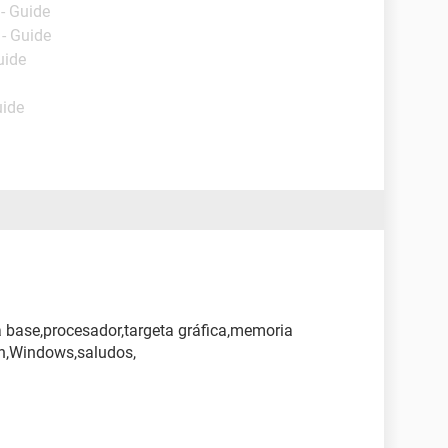
- Guide
- Guide
uide
uide
a base,procesador,targeta gráfica,memoria
ón,Windows,saludos,