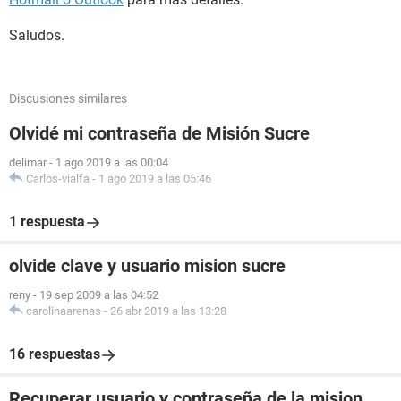
Saludos.
Discusiones similares
Olvidé mi contraseña de Misión Sucre
delimar
-
1 ago 2019 a las 00:04
Carlos-vialfa
-
1 ago 2019 a las 05:46
1 respuesta
olvide clave y usuario mision sucre
reny
-
19 sep 2009 a las 04:52
carolinaarenas
-
26 abr 2019 a las 13:28
16 respuestas
Recuperar usuario y contraseña de la mision