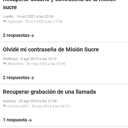
sucre
Leydis
-
14 oct 2021 a las 23:56
Eglismar
-
20 oct 2023 a las 17:58
2 respuestas
Olvidé mi contraseña de Misión Sucre
Wallenys
-
9 ago 2019 a las 16:12
florentino
-
30 may 2020 a las 07:05
2 respuestas
Recuperar grabación de una llamada
luistena
-
25 ago 2014 a las 21:54
Carlos-vialfa
-
26 ago 2014 a las 04:13
1 respuesta