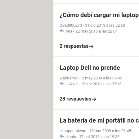
¿Cómo debí cargar mi laptop
divad000270
-
31 dic 2013 a las 02:53
Ana
-
22 may 2016 a las 22:04
2 respuestas
Laptop Dell no prende
walrusmx
-
12 may 2009 a las 05:46
JUANK
-
15 abr 2018 a las 07:15
28 respuestas
La batería de mi portátil no 
el super taiwan
-
18 mar 2009 a las 01:45
dianis
-
17 oct 2013 a las 19:33