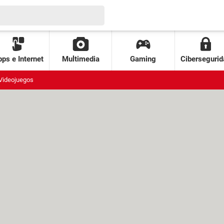
ps e Internet
Multimedia
Gaming
Cibersegurid
Videojuegos