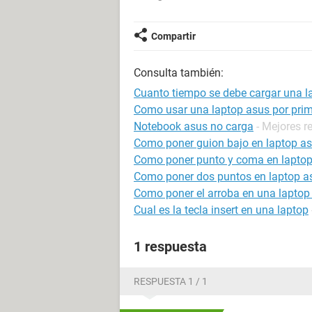
Compartir
Consulta también:
Cuanto tiempo se debe cargar una l
Como usar una laptop asus por prim
Notebook asus no carga
- Mejores r
Como poner guion bajo en laptop a
Como poner punto y coma en lapto
Como poner dos puntos en laptop a
Como poner el arroba en una laptop 
Cual es la tecla insert en una laptop
1 respuesta
RESPUESTA 1 / 1