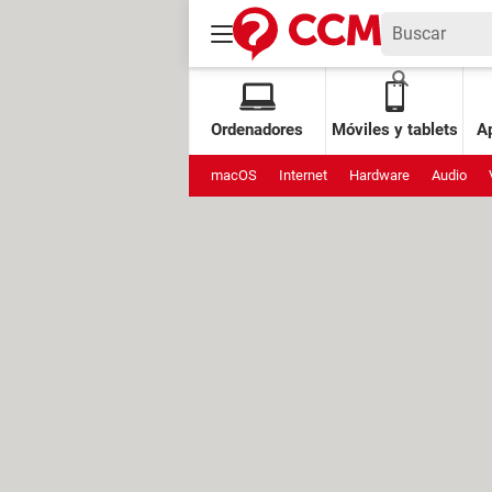
Ordenadores
Móviles y tablets
Ap
macOS
Internet
Hardware
Audio