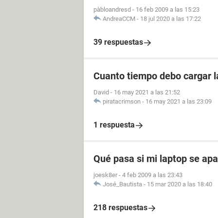
pàbloandresd
-
16 feb 2009 a las 15:23
AndreaCCM
-
18 jul 2020 a las 17:22
39 respuestas
Cuanto tiempo debo cargar l
David
-
16 may 2021 a las 21:52
piratacrimson
-
16 may 2021 a las 23:09
1 respuesta
Qué pasa si mi laptop se ap
joesk8er
-
4 feb 2009 a las 23:43
José_Bautista
-
15 mar 2020 a las 18:40
218 respuestas