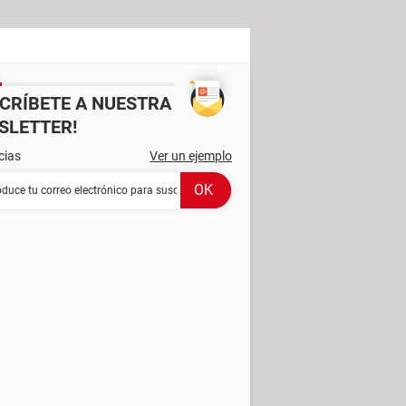
SCRÍBETE A NUESTRA
SLETTER!
cias
Ver un ejemplo