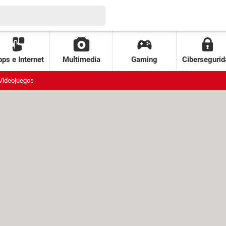
ps e Internet
Multimedia
Gaming
Cibersegurid
Videojuegos