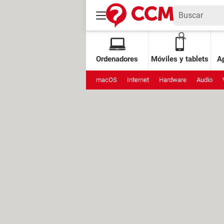
Ordenadores
Móviles y tablets
Ap
macOS
Internet
Hardware
Audio