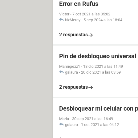
Error en Rufus
Victor
-
7 oct 2021 a las 05:02
NxMercy
-
5 sep 2024 a las 18:04
2 respuestas
Pin de desbloqueo universal
Manriqiezz1
-
18 dic 2021 a las 11:49
gslaura
-
20 dic 2021 a las 03:59
2 respuestas
Desbloquear mi celular con p
Maria
-
30 sep 2021 a las 16:49
gslaura
-
1 oct 2021 a las 04:12