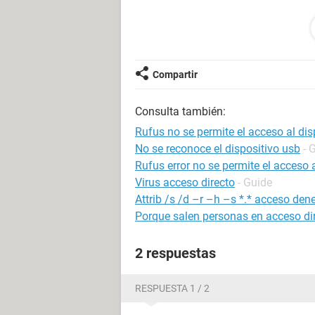
¿ese celular corre peligro de robo d
google, en los dispositivos vinculad
que muestra google?
¿o mi celular estaría bien y no le ocu
Compartir
¿o si hay una manera de que me qued
Consulta también:
Ese pc lo ocupo para mis clases y 
de google a hacer todas esas jodida
Rufus no se permite el acceso al dis
Pc Lenovo Ideapad 110
No se reconoce el dispositivo usb
- 
Rufus error no se permite el acceso a
Agradecería bastante tu ayuda.
Virus acceso directo
- Guide
Attrib /s /d –r –h –s *.* acceso de
Porque salen personas en acceso di
2 respuestas
RESPUESTA 1 / 2