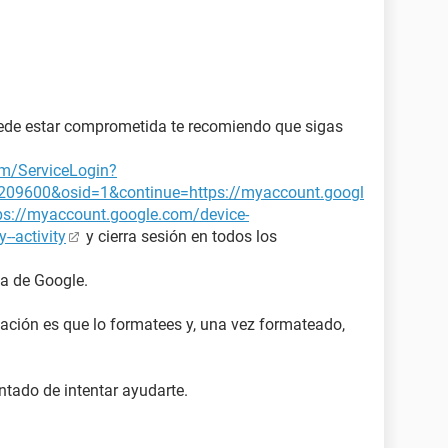
uede estar comprometida te recomiendo que sigas
om/ServiceLogin?
1209600&osid=1&continue=https://myaccount.googl
tps://myaccount.google.com/device-
--activity
y cierra sesión en todos los
ta de Google.
ación es que lo formatees y, una vez formateado,
ntado de intentar ayudarte.