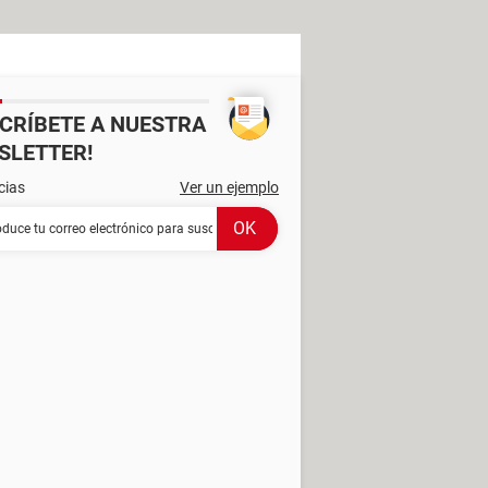
SCRÍBETE A NUESTRA
SLETTER!
cias
Ver un ejemplo