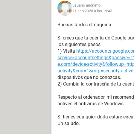
usuario anónimo
21 sep 2020 a las 19:43
Buenas tardes elmaquina.
Si crees que tu cuenta de Google p
los siguientes pasos:
1) Visita
https://accounts.google.c
service=accountsettings&passive=
e.com/device-activity&followup=ht
activity&emr=1&mrp=security-activity
dispositivos que no conozcas.
2) Cambia la contraseña de tu cuen
Respecto al ordenador, mi recomend
actives el antivirus de Windows.
Si tienes cualquier duda estaré enca
Un saludo.