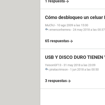
1 respuesta
Cómo desbloqueo un celuar 
MuChU
-
10 ago 2009 a las 15:00
emersonherrera
-
24 may 2018 a las 00:37
65 respuestas
USB Y DISCO DURO TIENEN
YeisonGF13
-
31 may 2018 a las 23:09
piratacrimson
-
1 jun 2018 a las 00:50
3 respuestas