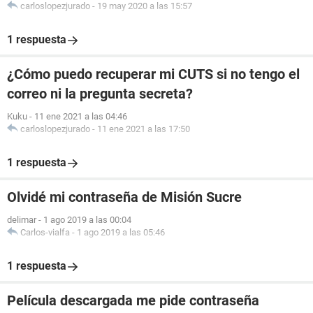
carloslopezjurado
-
19 may 2020 a las 15:57
1 respuesta
¿Cómo puedo recuperar mi CUTS si no tengo el
correo ni la pregunta secreta?
Kuku
-
11 ene 2021 a las 04:46
carloslopezjurado
-
11 ene 2021 a las 17:50
1 respuesta
Olvidé mi contraseña de Misión Sucre
delimar
-
1 ago 2019 a las 00:04
Carlos-vialfa
-
1 ago 2019 a las 05:46
1 respuesta
Película descargada me pide contraseña