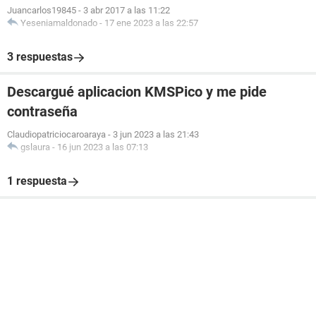
Juancarlos19845
-
3 abr 2017 a las 11:22
Yeseniamaldonado
-
17 ene 2023 a las 22:57
3 respuestas
Descargué aplicacion KMSPico y me pide
contraseña
Claudiopatriciocaroaraya
-
3 jun 2023 a las 21:43
gslaura
-
16 jun 2023 a las 07:13
1 respuesta