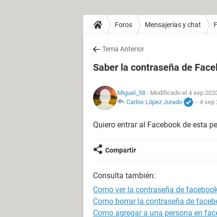
Foros
Mensajerías y chat
Tema Anterior
Saber la contraseña de Face
Miguel_58
- Modificado el 4 sep 2020
Carlos López Jurado
-
4 sep 
Quiero entrar al Facebook de esta pe
Compartir
Consulta también:
Como ver la contraseña de facebook
Como borrar la contraseña de faceb
Como agregar a una persona en face