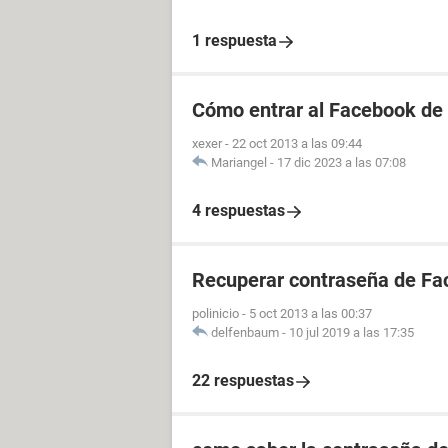
1 respuesta
Cómo entrar al Facebook de 
xexer
-
22 oct 2013 a las 09:44
Mariangel
-
17 dic 2023 a las 07:08
4 respuestas
Recuperar contraseña de Fa
polinicio
-
5 oct 2013 a las 00:37
delfenbaum
-
10 jul 2019 a las 17:35
22 respuestas