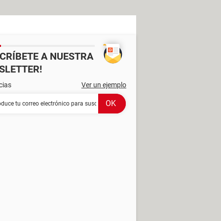
SCRÍBETE A NUESTRA
SLETTER!
cias
Ver un ejemplo