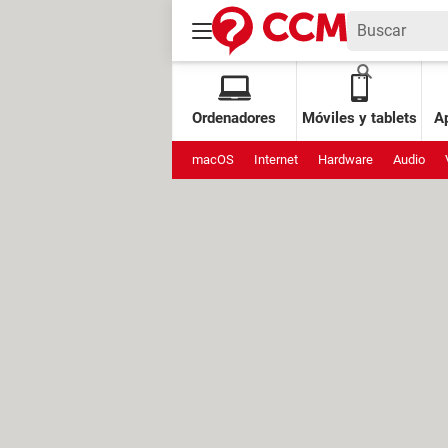
Ordenadores
Móviles y tablets
Ap
macOS
Internet
Hardware
Audio