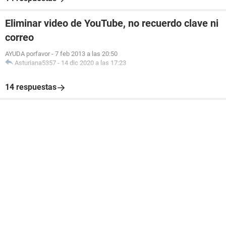
Eliminar video de YouTube, no recuerdo clave ni
correo
AYUDA porfavor
-
7 feb 2013 a las 20:50
Asturiana5357
-
14 dic 2020 a las 17:23
14 respuestas