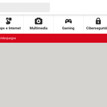
ps e Internet
Multimedia
Gaming
Cibersegurid
Videojuegos