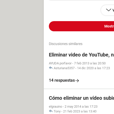
Mostr
Discusiones similares
Eliminar video de YouTube, n
AYUDA porfavor
-
7 feb 2013 a las 20:50
Asturiana5357
-
14 dic 2020 a las 17:23
14 respuestas
Cómo eliminar un vídeo subi
elgrauino
-
2 may 2014 a las 17:23
Tony
-
21 feb 2023 a las 13:40