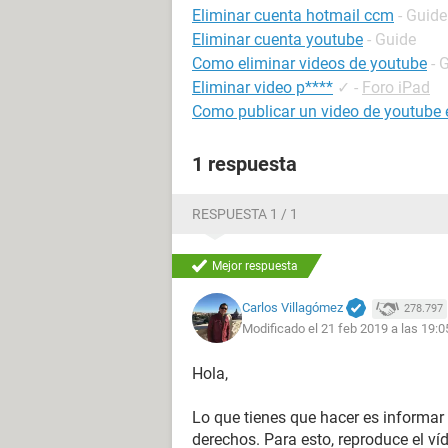
Eliminar cuenta hotmail ccm
- Guide
Eliminar cuenta youtube
- Guide
Como eliminar videos de youtube
- 
Eliminar video p****
✓
-
Foro iPad
Como publicar un video de youtube
1 respuesta
RESPUESTA 1 / 1
Mejor respuesta
Carlos Villagómez
278.797
Modificado el 21 feb 2019 a las 19:0
Hola,
Lo que tienes que hacer es informar
derechos. Para esto, reproduce el ví