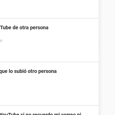
Tube de otra persona
07
que lo subió otro persona
YouTube si no recuerdo mi correo ni