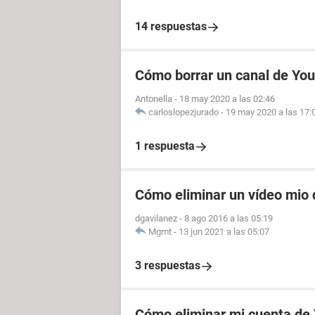
14 respuestas
Cómo borrar un canal de You
Antonella
-
18 may 2020 a las 02:46
carloslopezjurado
-
19 may 2020 a las 17:
1 respuesta
Cómo eliminar un vídeo mio 
dgavilanez
-
8 ago 2016 a las 05:19
Mgmt
-
13 jun 2021 a las 05:07
3 respuestas
Cómo eliminar mi cuenta de 