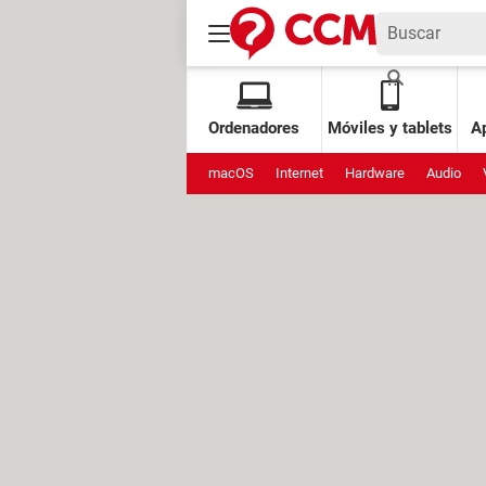
Ordenadores
Móviles y tablets
Ap
macOS
Internet
Hardware
Audio