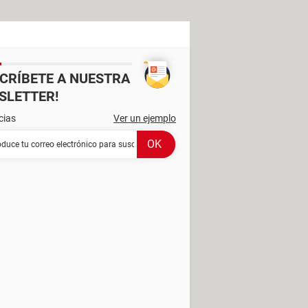
SCRÍBETE A NUESTRA
SLETTER!
cias
Ver un ejemplo