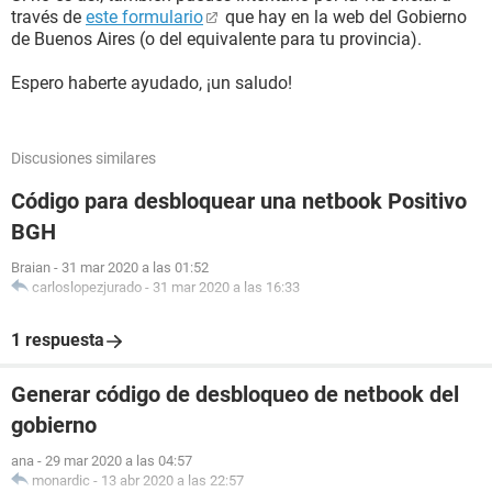
través de
este formulario
que hay en la web del Gobierno
de Buenos Aires (o del equivalente para tu provincia).
Espero haberte ayudado, ¡un saludo!
Discusiones similares
Código para desbloquear una netbook Positivo
BGH
Braian
-
31 mar 2020 a las 01:52
carloslopezjurado
-
31 mar 2020 a las 16:33
1 respuesta
Generar código de desbloqueo de netbook del
gobierno
ana
-
29 mar 2020 a las 04:57
monardic
-
13 abr 2020 a las 22:57