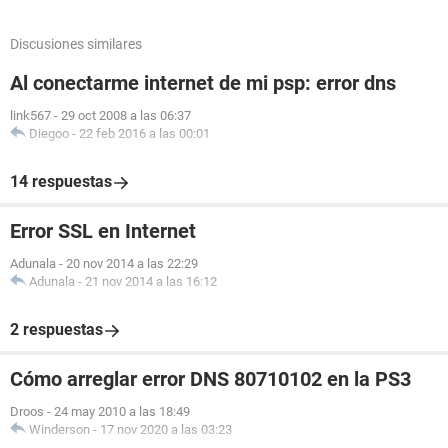
Discusiones similares
Al conectarme internet de mi psp: error dns
link567
-
29 oct 2008 a las 06:37
Diegoo
-
22 feb 2016 a las 00:01
14 respuestas
Error SSL en Internet
Adunala
-
20 nov 2014 a las 22:29
Adunala
-
21 nov 2014 a las 16:12
2 respuestas
Cómo arreglar error DNS 80710102 en la PS3
Droos
-
24 may 2010 a las 18:49
Winderson
-
17 nov 2020 a las 03:23