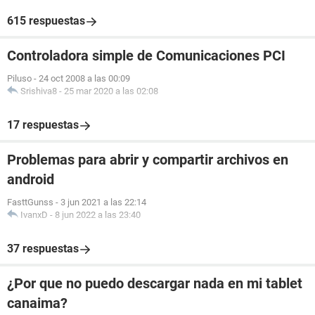
615 respuestas
Controladora simple de Comunicaciones PCI
Piluso
-
24 oct 2008 a las 00:09
Srishiva8
-
25 mar 2020 a las 02:08
17 respuestas
Problemas para abrir y compartir archivos en
android
FasttGunss
-
3 jun 2021 a las 22:14
IvanxD
-
8 jun 2022 a las 23:40
37 respuestas
¿Por que no puedo descargar nada en mi tablet
canaima?