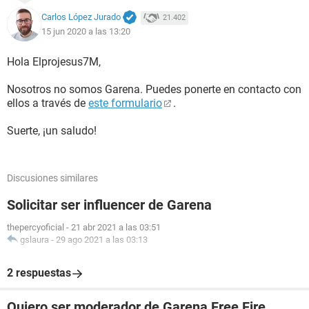
Carlos López Jurado
21.402
15 jun 2020 a las 13:20
Hola Elprojesus7M,
Nosotros no somos Garena. Puedes ponerte en contacto con
ellos a través de
este formulario
.
Suerte, ¡un saludo!
Discusiones similares
Solicitar ser influencer de Garena
thepercyoficial
-
21 abr 2021 a las 03:51
gslaura
-
29 ago 2021 a las 03:13
2 respuestas
Quiero ser moderador de Garena Free Fire