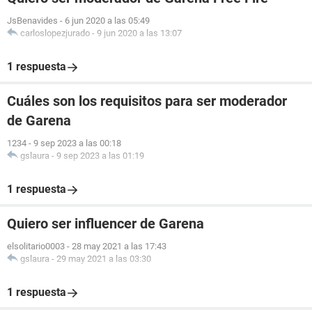
JsBenavides
-
6 jun 2020 a las 05:49
carloslopezjurado
-
9 jun 2020 a las 13:07
1 respuesta
Cuáles son los requisitos para ser moderador
de Garena
1234
-
9 sep 2023 a las 00:18
gslaura
-
9 sep 2023 a las 01:19
1 respuesta
Quiero ser influencer de Garena
elsolitario0003
-
28 may 2021 a las 17:43
gslaura
-
29 may 2021 a las 03:30
1 respuesta