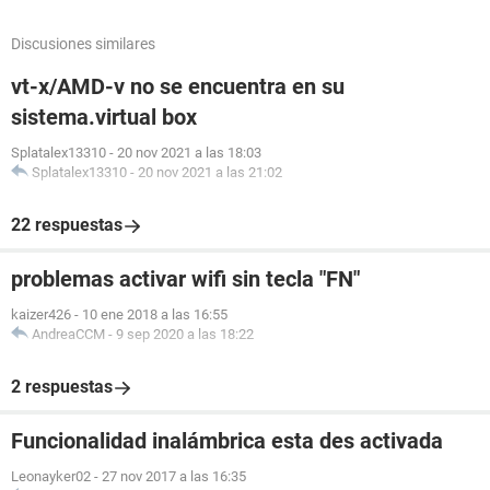
Discusiones similares
vt-x/AMD-v no se encuentra en su
sistema.virtual box
Splatalex13310
-
20 nov 2021 a las 18:03
Splatalex13310
-
20 nov 2021 a las 21:02
22 respuestas
problemas activar wifi sin tecla "FN"
kaizer426
-
10 ene 2018 a las 16:55
AndreaCCM
-
9 sep 2020 a las 18:22
2 respuestas
Funcionalidad inalámbrica esta des activada
Leonayker02
-
27 nov 2017 a las 16:35