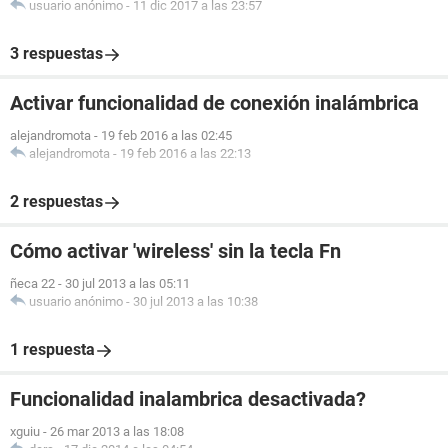
usuario anónimo
-
11 dic 2017 a las 23:57
3 respuestas
Activar funcionalidad de conexión inalámbrica
alejandromota
-
19 feb 2016 a las 02:45
alejandromota
-
19 feb 2016 a las 22:13
2 respuestas
Cómo activar 'wireless' sin la tecla Fn
ñeca 22
-
30 jul 2013 a las 05:11
usuario anónimo
-
30 jul 2013 a las 10:38
1 respuesta
Funcionalidad inalambrica desactivada?
xguiu
-
26 mar 2013 a las 18:08