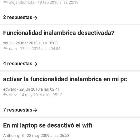
alejandromota
-
19 feb 2016 a las 22:13
2 respuestas
Funcionalidad inalambrica desactivada?
xguiu
-
26 mar 2013 a las 18:08
dars
-
17 dic 2014 a las 04:54
4 respuestas
activar la funcionalidad inalambrica en mi pc
edward
-
29 jun 2010 a las 02:41
sarv
-
14 may 2019 a las 05:12
7 respuestas
En mi laptop se desactivó el wifi
Anthonny_3
-
28 may 2009 a las 06:53