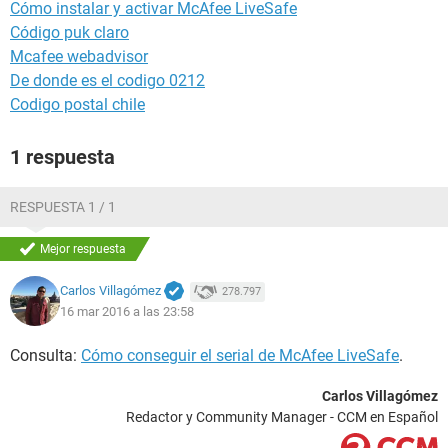
Cómo instalar y activar McAfee LiveSafe
Código puk claro
Mcafee webadvisor
De donde es el codigo 0212
Codigo postal chile
1 respuesta
RESPUESTA 1 / 1
Mejor respuesta
Carlos Villagómez
278.797
16 mar 2016 a las 23:58
Consulta:
Cómo conseguir el serial de McAfee LiveSafe
.
Carlos Villagómez
Redactor y Community Manager - CCM en Español