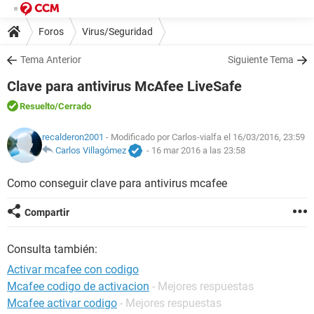
Foros
Virus/Seguridad
Tema Anterior
Siguiente Tema
Clave para antivirus McAfee LiveSafe
Resuelto
/Cerrado
recalderon2001
- Modificado por Carlos-vialfa el 16/03/2016, 23:59
Carlos Villagómez
-
16 mar 2016 a las 23:58
Como conseguir clave para antivirus mcafee
Compartir
Consulta también:
Activar mcafee con codigo
Mcafee codigo de activacion
- Mejores respuestas
Mcafee activar codigo
- Mejores respuestas