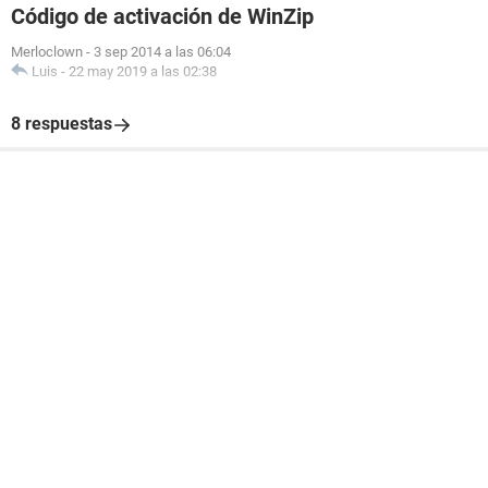
Código de activación de WinZip
Merloclown
-
3 sep 2014 a las 06:04
Luis
-
22 may 2019 a las 02:38
8 respuestas