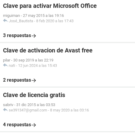
Clave para activar Microsoft Office
miguiman
-
27 may 2015 a las 19:16
José_Bautista
-
8 feb 2020 a las 17:43
3 respuestas
Clave de activacion de Avast free
pilar
-
30 sep 2019 a las 22:19
nati
-
12 jun 2024 a las 15:43
2 respuestas
Clave de licencia gratis
sabriv
-
31 dic 2015 a las 03:53
se391347@gmail.com
-
8 may 2020 a las 03:16
4 respuestas