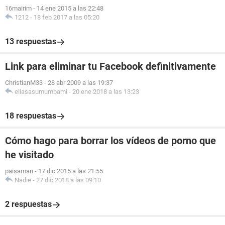
16mairim
-
14 ene 2015 a las 22:48
1212
-
18 feb 2017 a las 05:20
13 respuestas
Link para eliminar tu Facebook definitivamente
ChristianM33
-
28 abr 2009 a las 19:37
eliasasumumbami
-
20 ene 2018 a las 13:23
18 respuestas
Cómo hago para borrar los vídeos de porno que
he visitado
paisaman
-
17 dic 2015 a las 21:55
Nadie
-
27 dic 2018 a las 09:10
2 respuestas