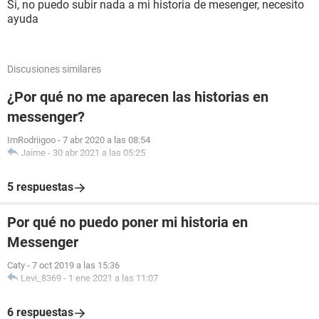
Si, no puedo subir nada a mi historia de mesenger, necesito
ayuda
Discusiones similares
¿Por qué no me aparecen las historias en
messenger?
ImRodriigoo
-
7 abr 2020 a las 08:54
Jaime
-
30 abr 2021 a las 05:25
5 respuestas
Por qué no puedo poner mi historia en
Messenger
Caty
-
7 oct 2019 a las 15:36
Levi_8369
-
1 ene 2021 a las 11:07
6 respuestas