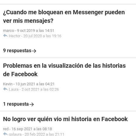
¿Cuando me bloquean en Messenger pueden
ver mis mensajes?
marco
-
9 oct 2019 a las 14:51
Hector
-
20 jul 2020 a las 19:16
9 respuestas
Problemas en la visualización de las historias
de Facebook
Kevin
-
13 jun 2021 a las 04:21
Laura
-
2 oct 2021 a las 02:26
1 respuesta
No logro ver quién vio mi historia en Facebook
red
-
16 sep 2021 a las 08:18
gslaura
-
20 feb 2022 a las 21:11