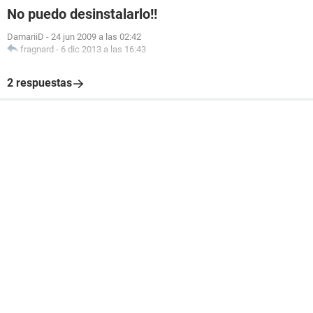
No puedo desinstalarlo!!
DamariiD
-
24 jun 2009 a las 02:42
fragnard
-
6 dic 2013 a las 16:43
2 respuestas