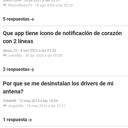
MathiTome
-
28 jul 2021 a las 23:57
Rieynollores23
-
18 ago 2024 a las 02:22
5 respuestas
Que app tiene icono de notificación de corazón
con 2 líneas
Alexa_25
-
8 nov 2023 a las 01:33
estrellita
-
30 dic 2024 a las 00:08
2 respuestas
Por que se me desinstalan los drivers de mi
antena?
OzMeNt
-
12 may 2014 a las 19:04
Angelotte
-
13 may 2014 a las 22:21
1 respuesta