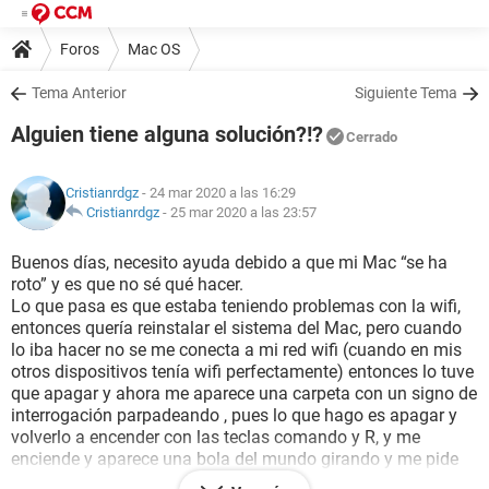
Foros
Mac OS
Tema Anterior
Siguiente Tema
Alguien tiene alguna solución?!?
Cerrado
Cristianrdgz
- 24 mar 2020 a las 16:29
Cristianrdgz
-
25 mar 2020 a las 23:57
Buenos días, necesito ayuda debido a que mi Mac “se ha
roto” y es que no sé qué hacer.
Lo que pasa es que estaba teniendo problemas con la wifi,
entonces quería reinstalar el sistema del Mac, pero cuando
lo iba hacer no se me conecta a mi red wifi (cuando en mis
otros dispositivos tenía wifi perfectamente) entonces lo tuve
que apagar y ahora me aparece una carpeta con un signo de
interrogación parpadeando , pues lo que hago es apagar y
volverlo a encender con las teclas comando y R, y me
enciende y aparece una bola del mundo girando y me pide
que me conecte a la red wifi pero no me aparece ninguna red