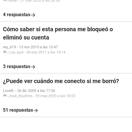
kevin
-
27 mar 2020 a las 00:30
4 respuestas
Cómo saber si esta persona me bloqueó o
eliminó su cuenta
rey_619
-
13 nov 2015 a las 13:47
Luis ayol
-
30 ene 2017 a las 15:14
3 respuestas
¿Puede ver cuándo me conecto si me borró?
Lovett.
-
26 dic 2009 a las 17:36
José_Bautista
-
29 may 2020 a las 18:02
51 respuestas