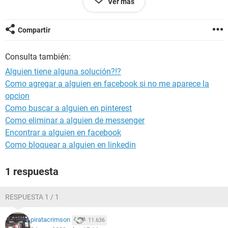
Ver más
para conectarme, y solo me aparece lo que ven en las fotos,
por favor sabrían que puedo hacer? Como ven no me
aparece ninguna red wifi y cuando pulso en la tecla en la
Compartir
que tiene 3 puntos seguidos me aparece el loto del wifi
como para escribir el nombre del router (imagino) y la
Consulta también:
contraseña, pero lo pongo y no se conecta. Muchas gracias !
Alguien tiene alguna solución?!?
Como agregar a alguien en facebook si no me aparece la
opcion
Como buscar a alguien en pinterest
Como eliminar a alguien de messenger
Encontrar a alguien en facebook
Como bloquear a alguien en linkedin
1 respuesta
RESPUESTA 1 / 1
piratacrimson
11.636