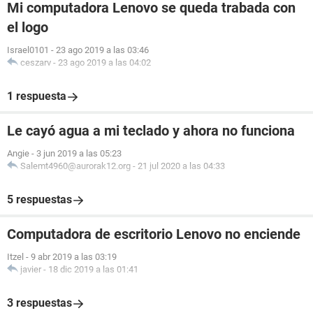
Mi computadora Lenovo se queda trabada con
el logo
Israel0101
-
23 ago 2019 a las 03:46
ceszarv
-
23 ago 2019 a las 04:02
1 respuesta
Le cayó agua a mi teclado y ahora no funciona
Angie
-
3 jun 2019 a las 05:23
Salemt4960@aurorak12.org
-
21 jul 2020 a las 04:33
5 respuestas
Computadora de escritorio Lenovo no enciende
Itzel
-
9 abr 2019 a las 03:19
javier
-
18 dic 2019 a las 01:41
3 respuestas