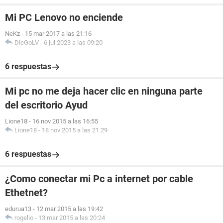
Mi PC Lenovo no enciende
NeKz
-
15 mar 2017 a las 21:16
DieGoLV
-
6 jul 2023 a las 09:20
6 respuestas
Mi pc no me deja hacer clic en ninguna parte
del escritorio Ayud
Lione18
-
16 nov 2015 a las 16:55
Lione18
-
18 nov 2015 a las 21:29
6 respuestas
¿Como conectar mi Pc a internet por cable
Ethetnet?
edurua13
-
12 mar 2015 a las 19:42
rogelio
-
13 mar 2015 a las 20:24