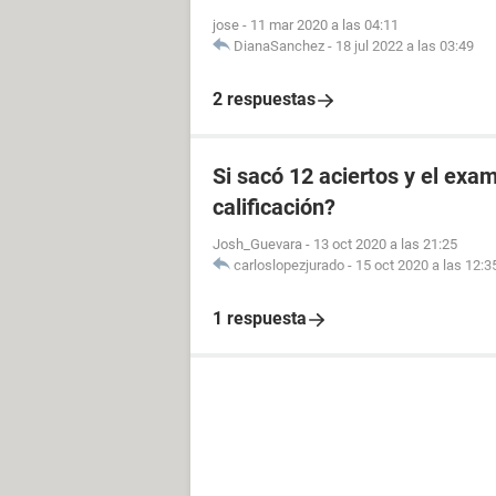
jose
-
11 mar 2020 a las 04:11
DianaSanchez
-
18 jul 2022 a las 03:49
2 respuestas
Si sacó 12 aciertos y el exa
calificación?
Josh_Guevara
-
13 oct 2020 a las 21:25
carloslopezjurado
-
15 oct 2020 a las 12:3
1 respuesta