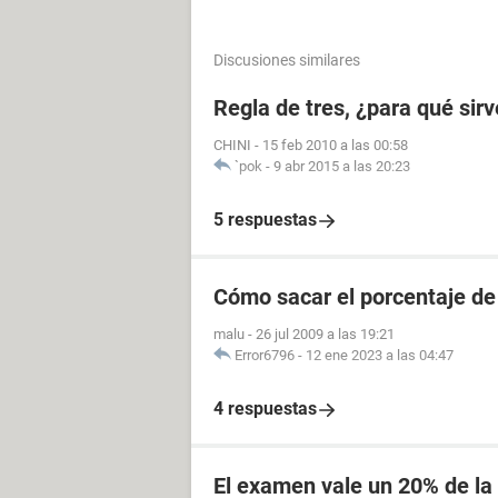
Discusiones similares
Regla de tres, ¿para qué sirv
CHINI
-
15 feb 2010 a las 00:58
`pok
-
9 abr 2015 a las 20:23
5 respuestas
Cómo sacar el porcentaje de
malu
-
26 jul 2009 a las 19:21
Error6796
-
12 ene 2023 a las 04:47
4 respuestas
El examen vale un 20% de la 