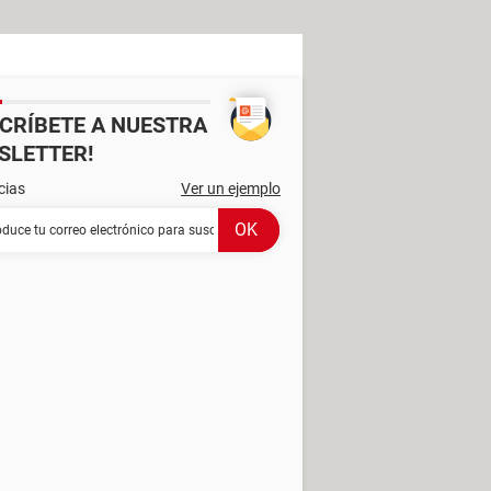
SCRÍBETE A NUESTRA
SLETTER!
cias
Ver un ejemplo