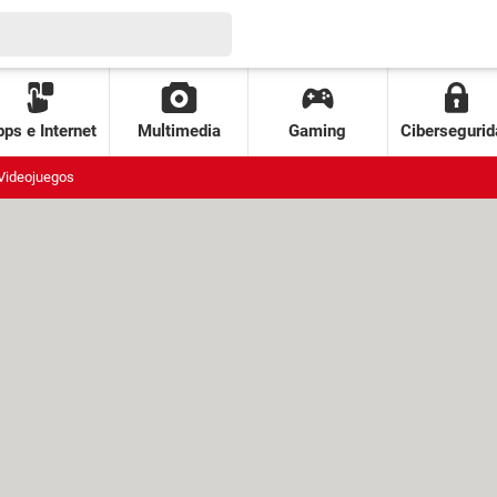
ps e Internet
Multimedia
Gaming
Cibersegurid
Videojuegos