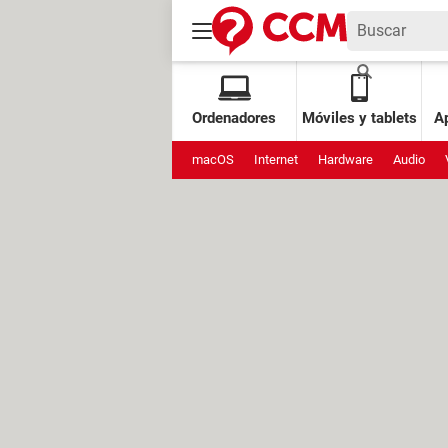
Ordenadores
Móviles y tablets
Ap
macOS
Internet
Hardware
Audio