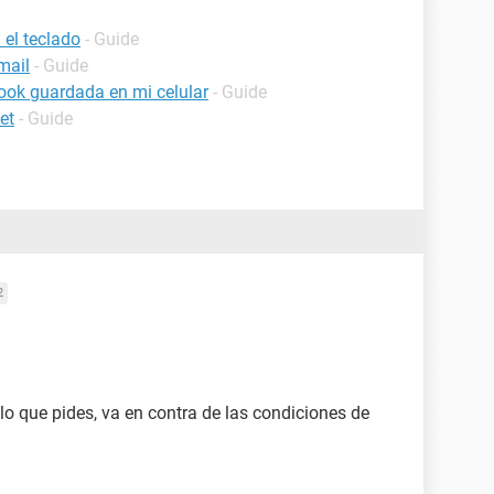
el teclado
- Guide
mail
- Guide
ook guardada en mi celular
- Guide
et
- Guide
2
 que pides, va en contra de las condiciones de