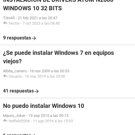
WINDOWS 10 32 BITS
T0ni45
-
21 feb 2021 a las 20:47
hector
-
7 oct 2023 a las 04:40
9 respuestas
¿Se puede instalar Windows 7 en equipos
viejos?
Albita_carrero
-
16 nov 2009 a las 00:53
Usuario
-
16 mar 2019 a las 20:00
41 respuestas
No puedo instalar Windows 10
Mauro_Joker
-
19 sep 2015 a las 09:15
hetfield2006
-
11 ago 2016 a las 15:03