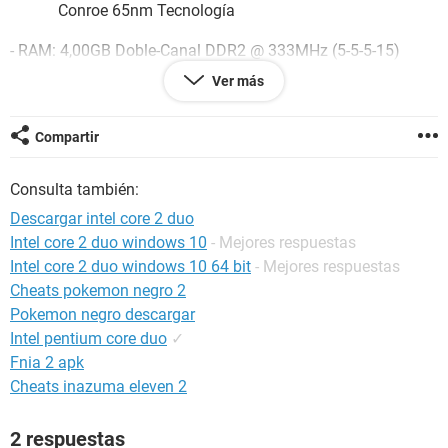
Conroe 65nm Tecnología
- RAM: 4,00GB Doble-Canal DDR2 @ 333MHz (5-5-5-15)
Ver más
- Placa base: Gigabyte Technology Co. Ltd. 945GCM-S2L
(Socket 775)
Compartir
- Gráfica: CT720g (1024x768@85Hz)
Intel 82945G Express Chipset Family (Gigabyte)
Consulta también:
Almacenamiento: 149GB ExcelStor Technology J8160S ATA
Descargar intel core 2 duo
Device (SATA) 41 °C
Intel core 2 duo windows 10
- Mejores respuestas
Intel core 2 duo windows 10 64 bit
- Mejores respuestas
Unidades ópticas: HL-DT-ST DVDRAM GSA-H42N ATA
Device
Cheats pokemon negro 2
Pokemon negro descargar
Audio: Realtek High Definition Audio
Intel pentium core duo
✓
Fnia 2 apk
--------------------------------//--------------------------------
Cheats inazuma eleven 2
Your Windows is detected as 32bit (x86).
--------------------------------//--------------------------------
Name: Windows 7 Ultimate
2 respuestas