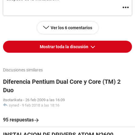
Ver los 6 comentarios
Mostrar toda la discusión
Discusiones similares
Diferencia Pentium Dual Core y Core (TM) 2
Duo
itsotarikata
-
26 feb 2009 a las 16:09
syned
-
9 feb 2018 a las 18:16
95 respuestas
INSTALACION DE DRIVERS ATOM N2600