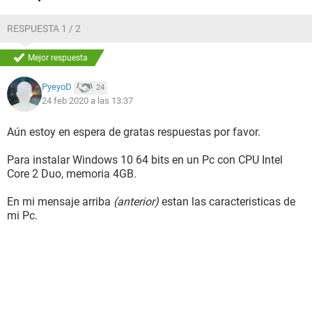
Version: 6.1.7601
Service Pack: Service Pack 1
Type: Multiprocessor Free
RESPUESTA 1 / 2
Install. Date: sábado, 15 de diciembre de 2018
Processor: Your CPU supports 64bit (x64) operating
Mejor respuesta
systems.
--------------------------------//--------------------------------
PyeyoD
24
24 feb 2020 a las 13:37
Configuración:
Windows / Firefox 72.0
Aún estoy en espera de gratas respuestas por favor.
Para instalar Windows 10 64 bits en un Pc con CPU Intel
Core 2 Duo, memoria 4GB.
En mi mensaje arriba
(anterior)
estan las caracteristicas de
mi Pc.