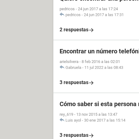
pedricos
-
24 jun 2017 a las 17:24
pedricos
-
24 jun 2017 a las 17:31
2 respuestas
Encontrar un número telefóni
arielsilvera
-
8 feb 2016 a las 02:01
Gabruela
-
11 jul 2022 a las 08:43
3 respuestas
Cómo saber si esta persona 
rey_619
-
13 nov 2015 a las 13:47
Luis ayol
-
30 ene 2017 a las 15:14
3 respuestas