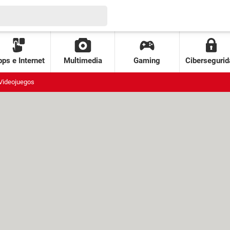
ps e Internet
Multimedia
Gaming
Cibersegurid
Videojuegos