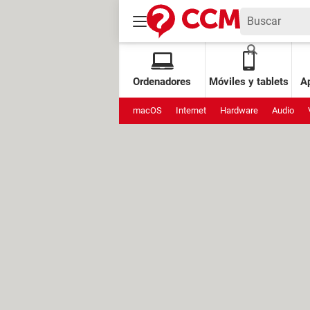
Ordenadores
Móviles y tablets
Ap
macOS
Internet
Hardware
Audio