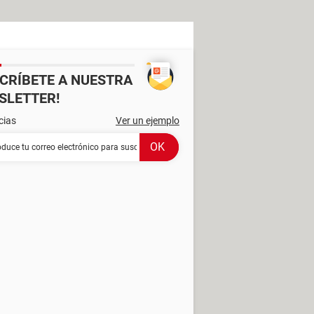
SCRÍBETE A NUESTRA
SLETTER!
cias
Ver un ejemplo