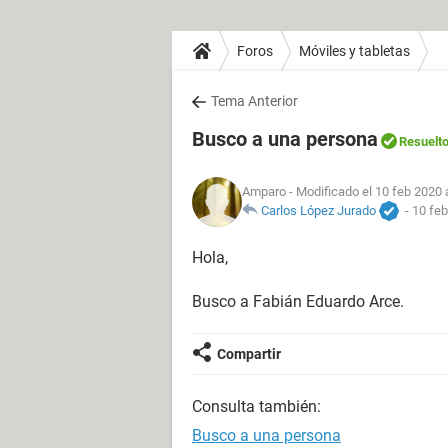
Foros
Móviles y tabletas
Tema Anterior
Busco a una persona
Resuelt
Amparo
- Modificado el 10 feb 2020 
Carlos López Jurado
-
10 feb
Hola,
Busco a Fabián Eduardo Arce.
Compartir
Consulta también:
Busco a una persona