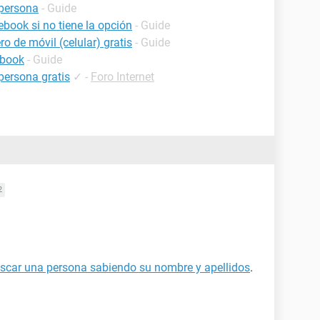
persona
- Guide
book si no tiene la opción
- Guide
o de móvil (celular) gratis
- Guide
ebook
- Guide
persona gratis
✓
-
Foro Internet
2
scar una persona sabiendo su nombre y apellidos
.