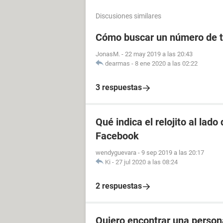
Discusiones similares
Cómo buscar un número de t
JonasM.
-
22 may 2019 a las 20:43
dearmas
-
8 ene 2020 a las 02:22
3 respuestas
Qué indica el relojito al lad
Facebook
wendyguevara
-
9 sep 2019 a las 20:17
Ki
-
27 jul 2020 a las 08:24
2 respuestas
Quiero encontrar una perso