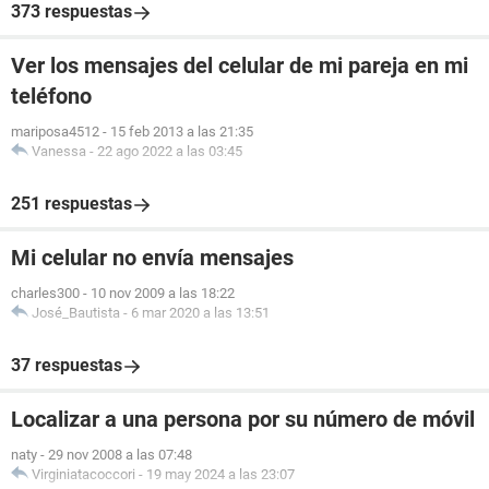
373 respuestas
Ver los mensajes del celular de mi pareja en mi
teléfono
mariposa4512
-
15 feb 2013 a las 21:35
Vanessa
-
22 ago 2022 a las 03:45
251 respuestas
Mi celular no envía mensajes
charles300
-
10 nov 2009 a las 18:22
José_Bautista
-
6 mar 2020 a las 13:51
37 respuestas
Localizar a una persona por su número de móvil
naty
-
29 nov 2008 a las 07:48
Virginiatacoccori
-
19 may 2024 a las 23:07