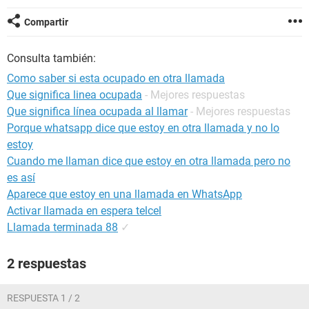
Compartir
Consulta también:
Como saber si esta ocupado en otra llamada
Que significa linea ocupada
- Mejores respuestas
Que significa línea ocupada al llamar
- Mejores respuestas
Porque whatsapp dice que estoy en otra llamada y no lo
estoy
Cuando me llaman dice que estoy en otra llamada pero no
es así
Aparece que estoy en una llamada en WhatsApp
Activar llamada en espera telcel
Llamada terminada 88
✓
2 respuestas
RESPUESTA 1 / 2