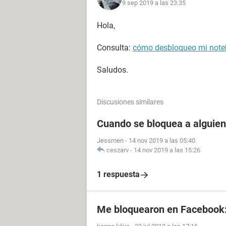
9 sep 2019 a las 23:35
Hola,
Consulta:
cómo desbloqueo mi not
Saludos.
Discusiones similares
Cuando se bloquea a alguien
Jessmen
-
14 nov 2019 a las 05:40
ceszarv
-
14 nov 2019 a las 15:26
1 respuesta
Me bloquearon en Facebook