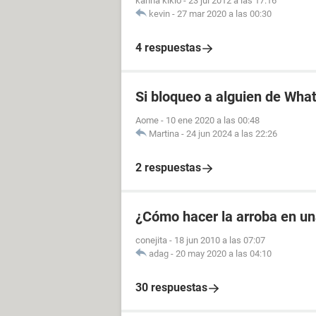
kanna kikio
-
23 jul 2012 a las 17:16
kevin
-
27 mar 2020 a las 00:30
4 respuestas
Si bloqueo a alguien de Wha
Aome
-
10 ene 2020 a las 00:48
Martina
-
24 jun 2024 a las 22:26
2 respuestas
¿Cómo hacer la arroba en u
conejita
-
18 jun 2010 a las 07:07
adag
-
20 may 2020 a las 04:10
30 respuestas