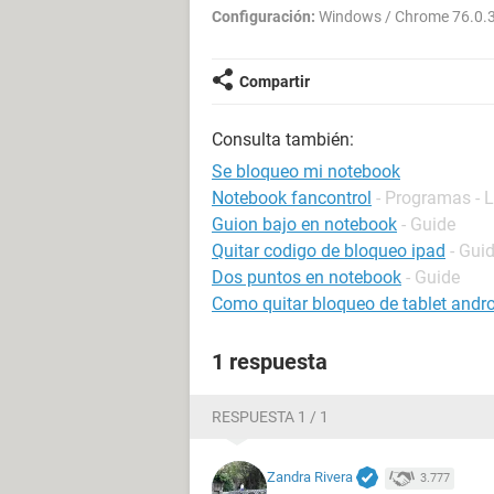
Configuración:
Windows / Chrome 76.0.
Compartir
Consulta también:
Se bloqueo mi notebook
Notebook fancontrol
- Programas - 
Guion bajo en notebook
- Guide
Quitar codigo de bloqueo ipad
- Gui
Dos puntos en notebook
- Guide
Como quitar bloqueo de tablet andr
1 respuesta
RESPUESTA 1 / 1
Zandra Rivera
3.777