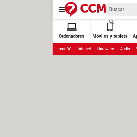
Ordenadores
Móviles y tablets
Ap
macOS
Internet
Hardware
Audio