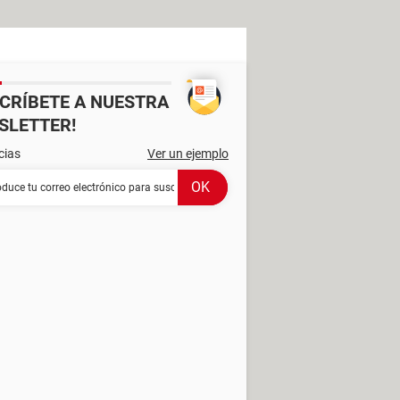
SCRÍBETE A NUESTRA
SLETTER!
cias
Ver un ejemplo