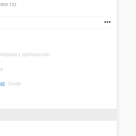
3809.132
Limpieza y optimización
de
oid
- Guide