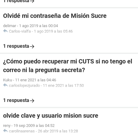
1 respuesta
Olvidé mi contraseña de Misión Sucre
delimar
-
1 ago 2019 a las 00:04
Carlos-vialfa
-
1 ago 2019 a las 05:46
1 respuesta
¿Cómo puedo recuperar mi CUTS si no tengo el
correo ni la pregunta secreta?
Kuku
-
11 ene 2021 a las 04:46
carloslopezjurado
-
11 ene 2021 a las 17:50
1 respuesta
olvide clave y usuario mision sucre
reny
-
19 sep 2009 a las 04:52
carolinaarenas
-
26 abr 2019 a las 13:28