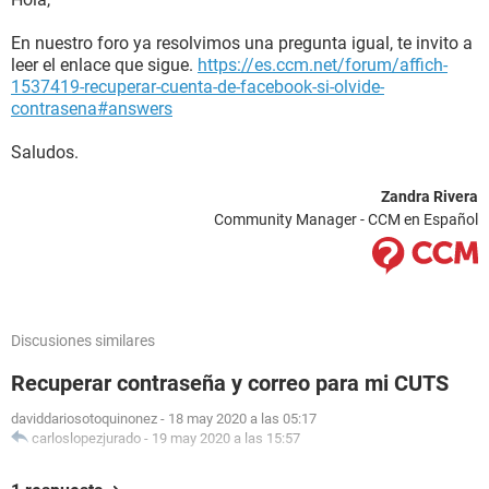
En nuestro foro ya resolvimos una pregunta igual, te invito a
leer el enlace que sigue.
https://es.ccm.net/forum/affich-
1537419-recuperar-cuenta-de-facebook-si-olvide-
contrasena#answers
Saludos.
Zandra Rivera
Community Manager - CCM en Español
Discusiones similares
Recuperar contraseña y correo para mi CUTS
daviddariosotoquinonez
-
18 may 2020 a las 05:17
carloslopezjurado
-
19 may 2020 a las 15:57