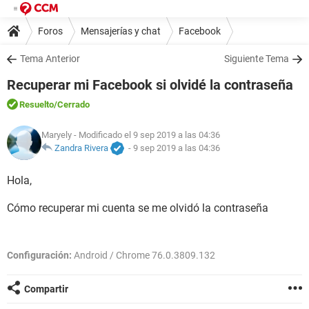
Foros
Mensajerías y chat
Facebook
Tema Anterior
Siguiente Tema
Recuperar mi Facebook si olvidé la contraseña
Resuelto
/Cerrado
Maryely
- Modificado el 9 sep 2019 a las 04:36
Zandra Rivera
-
9 sep 2019 a las 04:36
Hola,
Cómo recuperar mi cuenta se me olvidó la contraseña
Configuración:
Android / Chrome 76.0.3809.132
Compartir